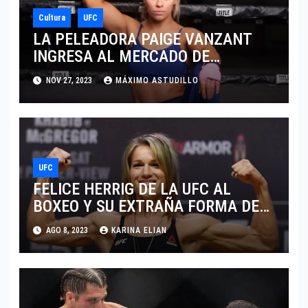
Cultura
UFC
LA PELEADORA PAIGE VANZANT
INGRESA AL MERCADO DE
ONLYFANS SIN DEJAR SU CARRERA
NOV 27, 2023
MÁXIMO ASTUDILLO
DEPORTIVA
UFC
FELICE HERRIG DE LA UFC AL
BOXEO Y SU EXTRAÑA FORMA DE
VENDER CONTENIDO EN OF
AGO 8, 2023
KARINA ELIAN