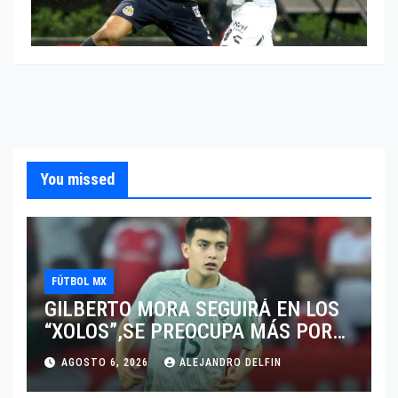
You missed
FÚTBOL MX
GILBERTO MORA SEGUIRÁ EN LOS
“XOLOS”,SE PREOCUPA MÁS POR
JUGAR EN SU EQUIPO.
AGOSTO 6, 2026
ALEJANDRO DELFIN