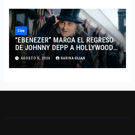
Cine
“EBENEZER” MARCA EL REGRESO
DE JOHNNY DEPP A HOLLYWOOD
TRAS SU PASO POR EL CINE
AGOSTO 5, 2026
KARINA ELIAN
INDEPENDIENTE EUROPEO