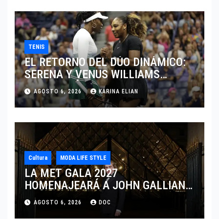
TENIS
EL RETORNO DEL DÚO DINÁMICO:
SERENA Y VENUS WILLIAMS
DISPUTARÁN LOS DOBLES EN
AGOSTO 6, 2026
KARINA ELIAN
CINCINNATI 2026
Cultura
MODA LIFE STYLE
LA MET GALA 2027
HOMENAJEARÁ A JOHN GALLIANO
MARCANDO EL REGRESO DEL REY
AGOSTO 6, 2026
DOC
DEL DRAMATISMO