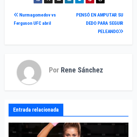
Navegación
Nurmagomedov vs
PENSÓ EN AMPUTAR SU
Ferguson UFC abril
DEDO PARA SEGUIR
de
PELEANDO
entradas
Por
Rene Sánchez
Entrada relacionada