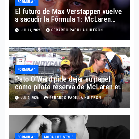
FORMULA 1
El futuro de Max Verstappen vuelve
a sacudir la Fórmula 1: McLaren
aparece como posible destino
JUL 14, 2026
GERARDO PADILLA HUITRON
FORMULA 1
Pato O’Ward pide dejar su papel
como piloto reserva de McLaren en
Fórmula 1
JUL 9, 2026
GERARDO PADILLA HUITRON
FORMULA 1
MODA LIFE STYLE