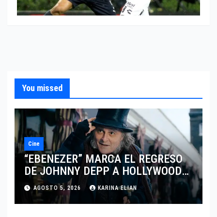
You missed
Cine
“EBENEZER” MARCA EL REGRESO
DE JOHNNY DEPP A HOLLYWOOD
TRAS SU PASO POR EL CINE
AGOSTO 5, 2026
KARINA ELIAN
INDEPENDIENTE EUROPEO