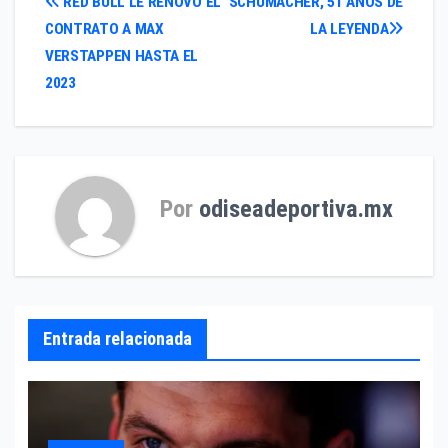
Navegación
RED BULL LE RENOVÓ EL
SCHUMACHER, 51 AÑOS DE
CONTRATO A MAX
LA LEYENDA
de
VERSTAPPEN HASTA EL
entradas
2023
Por
odiseadeportiva.mx
Entrada relacionada