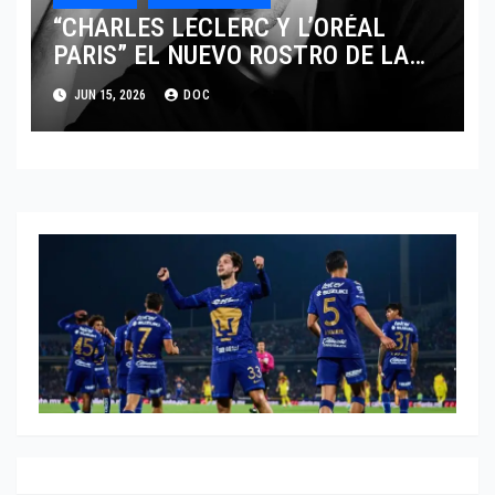
“CHARLES LECLERC Y L’ORÉAL
PARIS” EL NUEVO ROSTRO DE LA
EXCELENCIA Y LA MASCULINIDAD
JUN 15, 2026
DOC
MODERNA