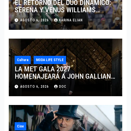
EL RETORNO DEL DÚO DINÁMICO:
SERENA Y VENUS WILLIAMS
DISPUTARÁN LOS DOBLES EN
AGOSTO 6, 2026
KARINA ELIAN
CINCINNATI 2026
Cultura
MODA LIFE STYLE
LA MET GALA 2027
HOMENAJEARÁ A JOHN GALLIANO
MARCANDO EL REGRESO DEL REY
AGOSTO 6, 2026
DOC
DEL DRAMATISMO
Cine