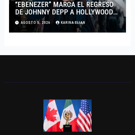
“EBENEZER” MARCA EL REGRESO
DE JOHNNY DEPP A HOLLYWOOD
TRAS SU PASO POR EL CINE
AGOSTO 5, 2026
KARINA ELIAN
INDEPENDIENTE EUROPEO