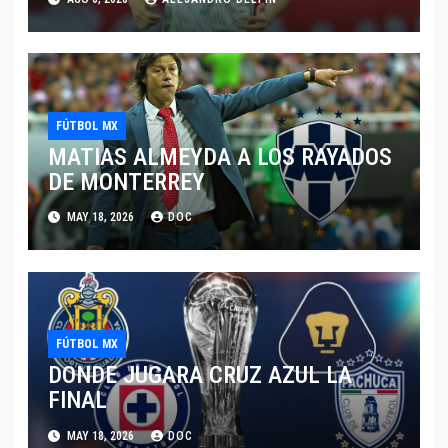
FÚTBOL MX
MATIAS ALMEYDA A LOS RAYADOS
DE MONTERREY
MAY 18, 2026
DOC
FÚTBOL MX
DONDE JUGARA CRUZ AZUL LA
FINAL
MAY 18, 2026
DOC