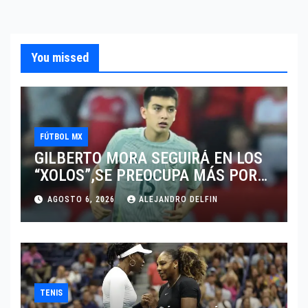
You missed
FÚTBOL MX
GILBERTO MORA SEGUIRÁ EN LOS
“XOLOS”,SE PREOCUPA MÁS POR
JUGAR EN SU EQUIPO.
AGOSTO 6, 2026
ALEJANDRO DELFIN
TENIS