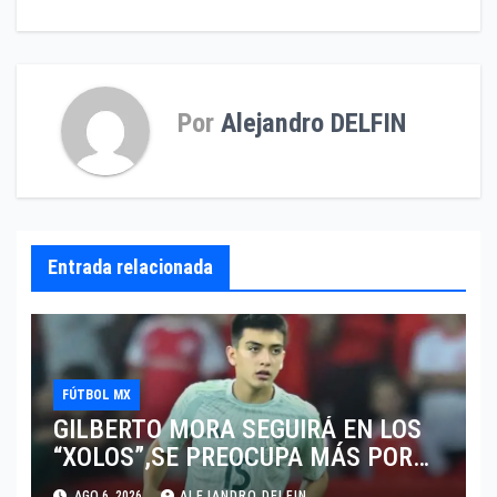
Por
Alejandro DELFIN
Entrada relacionada
FÚTBOL MX
GILBERTO MORA SEGUIRÁ EN LOS
“XOLOS”,SE PREOCUPA MÁS POR
JUGAR EN SU EQUIPO.
AGO 6, 2026
ALEJANDRO DELFIN