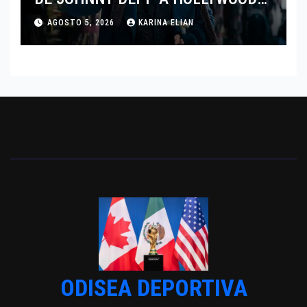
TRAS SU PASO POR EL CINE
AGOSTO 5, 2026
KARINA ELIAN
INDEPENDIENTE EUROPEO
ODISEA DEPORTIVA