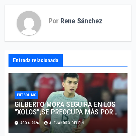
Por
Rene Sánchez
Entrada relacionada
FÚTBOL MX
GILBERTO MORA SEGUIRÁ EN LOS
“XOLOS”,SE PREOCUPA MÁS POR
JUGAR EN SU EQUIPO.
AGO 6, 2026
ALEJANDRO DELFIN