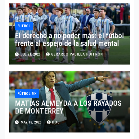
FUTBOL
El derecho a no poder más: el fútbol
frente al espejo de la salud mental
JUL 21, 2026
GERARDO PADILLA HUITRON
FÚTBOL MX
MATIAS ALMEYDA A LOS RAYADOS
DE MONTERREY
MAY 18, 2026
DOC