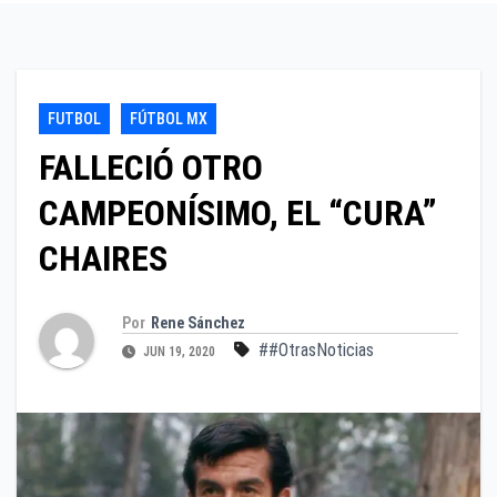
FUTBOL
FÚTBOL MX
FALLECIÓ OTRO
CAMPEONÍSIMO, EL “CURA”
CHAIRES
Por
Rene Sánchez
##OtrasNoticias
JUN 19, 2020