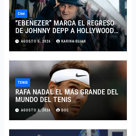
Cine
“EBENEZER” MARCA EL REGRESO
DE JOHNNY DEPP A HOLLYWOOD
TRAS SU PASO POR EL CINE
AGOSTO 5, 2026
KARINA ELIAN
INDEPENDIENTE EUROPEO
TENIS
RAFA NADAL EL MÁS GRANDE DEL
MUNDO DEL TENIS
AGOSTO 3, 2026
DOC