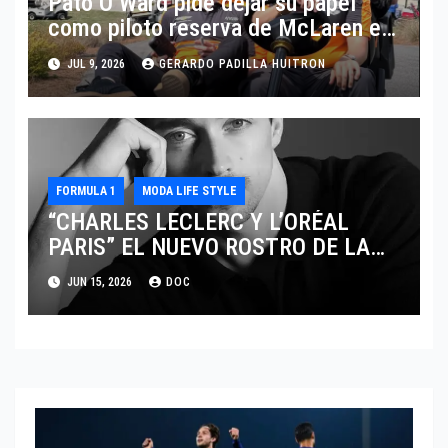
Pato O’Ward pide dejar su papel
como piloto reserva de McLaren en
Fórmula 1
JUL 9, 2026
GERARDO PADILLA HUITRON
FORMULA 1
MODA LIFE STYLE
“CHARLES LECLERC Y L’ORÉAL
PARIS” EL NUEVO ROSTRO DE LA
EXCELENCIA Y LA MASCULINIDAD
JUN 15, 2026
DOC
MODERNA