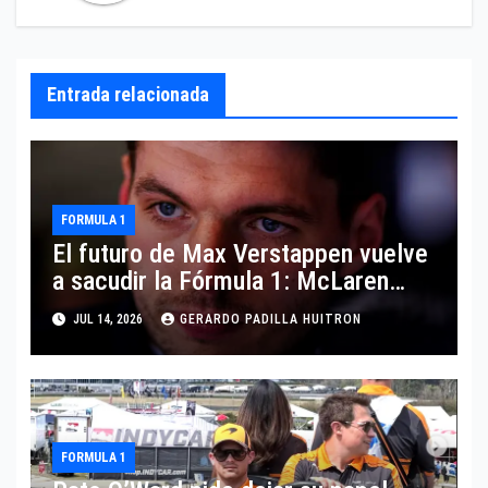
Entrada relacionada
FORMULA 1
El futuro de Max Verstappen vuelve
a sacudir la Fórmula 1: McLaren
aparece como posible destino
JUL 14, 2026
GERARDO PADILLA HUITRON
FORMULA 1