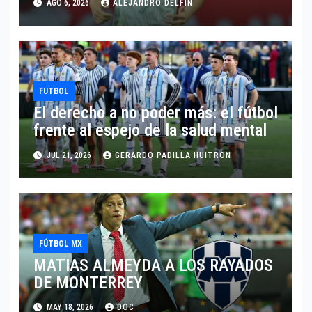
AGO 6, 2026
ALEJANDRO DELFIN
FUTBOL
El derecho a no poder más: el fútbol
frente al espejo de la salud mental
JUL 21, 2026
GERARDO PADILLA HUITRON
FÚTBOL MX
MATIAS ALMEYDA A LOS RAYADOS
DE MONTERREY
MAY 18, 2026
DOC