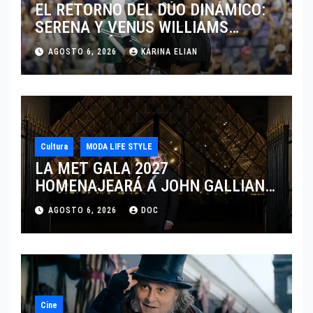
EL RETORNO DEL DÚO DINÁMICO:
SERENA Y VENUS WILLIAMS
DISPUTARÁN LOS DOBLES EN
AGOSTO 6, 2026
KARINA ELIAN
CINCINNATI 2026
Cultura
MODA LIFE STYLE
LA MET GALA 2027
HOMENAJEARÁ A JOHN GALLIANO
MARCANDO EL REGRESO DEL REY
AGOSTO 6, 2026
DOC
DEL DRAMATISMO
Cine