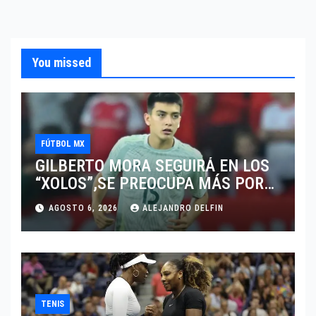
You missed
FÚTBOL MX
GILBERTO MORA SEGUIRÁ EN LOS
“XOLOS”,SE PREOCUPA MÁS POR
JUGAR EN SU EQUIPO.
AGOSTO 6, 2026
ALEJANDRO DELFIN
TENIS