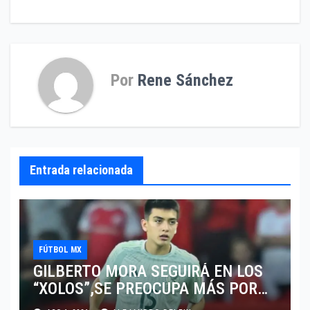
de
entradas
Por
Rene Sánchez
Entrada relacionada
FÚTBOL MX
GILBERTO MORA SEGUIRÁ EN LOS
“XOLOS”,SE PREOCUPA MÁS POR
JUGAR EN SU EQUIPO.