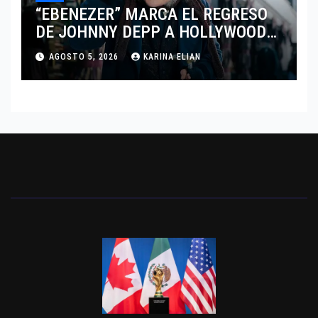
“EBENEZER” MARCA EL REGRESO
DE JOHNNY DEPP A HOLLYWOOD
TRAS SU PASO POR EL CINE
AGOSTO 5, 2026
KARINA ELIAN
INDEPENDIENTE EUROPEO