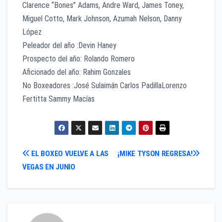
Clarence “Bones” Adams, Andre Ward, James Toney,
Miguel Cotto, Mark Johnson, Azumah Nelson, Danny
López
Peleador del año :Devin Haney
Prospecto del año: Rolando Romero
Aficionado del año: Rahim Gonzales
No Boxeadores :José Sulaimán Carlos PadillaLorenzo
Fertitta Sammy Macías
Navegación
EL BOXEO VUELVE A LAS
¡MIKE TYSON REGRESA!
VEGAS EN JUNIO
de
entradas