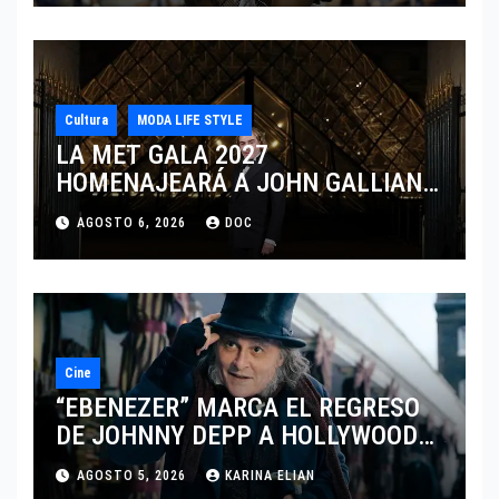
Cultura
MODA LIFE STYLE
LA MET GALA 2027
HOMENAJEARÁ A JOHN GALLIANO
MARCANDO EL REGRESO DEL REY
AGOSTO 6, 2026
DOC
DEL DRAMATISMO
Cine
“EBENEZER” MARCA EL REGRESO
DE JOHNNY DEPP A HOLLYWOOD
TRAS SU PASO POR EL CINE
AGOSTO 5, 2026
KARINA ELIAN
INDEPENDIENTE EUROPEO