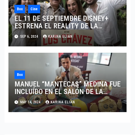
Box
Cine
EL 11 DE SEPTIEMBRE DISNEY+
ESTRENA EL REALITY DE LA
LEYENDA DEL BOXEO MEXICANO
SEP 6, 2024
KARINA ELIAN
“LOS CHÁVEZ”
Box
MANUEL “MANTECAS” MEDINA FUE
INCLUÍDO EN EL SALÓN DE LA
FAMA DEL BOXEO
MAY 14, 2024
KARINA ELIAN