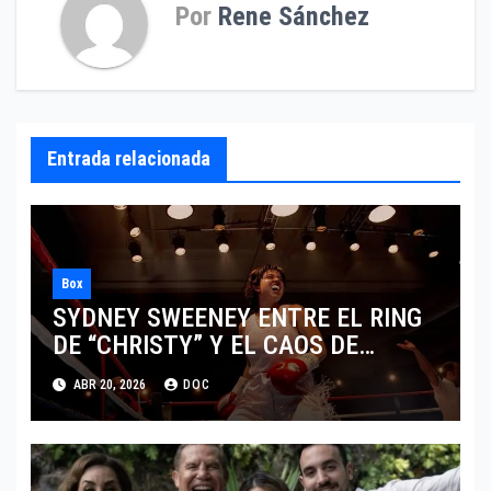
Por
Rene Sánchez
Entrada relacionada
Box
SYDNEY SWEENEY ENTRE EL RING
DE “CHRISTY” Y EL CAOS DE
“EUPHORIA”
ABR 20, 2026
DOC