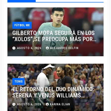
FÚTBOL MX
GILBERTO MORA SEGUIRÁ EN LOS
“XOLOS”,SE PREOCUPA MÁS POR
JUGAR EN SU EQUIPO.
AGOSTO 6, 2026
ALEJANDRO DELFIN
TENIS
EL RETORNO DEL DÚO DINÁMICO:
SERENA Y VENUS WILLIAMS
DISPUTARÁN LOS DOBLES EN
AGOSTO 6, 2026
KARINA ELIAN
CINCINNATI 2026