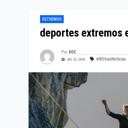
EXTREMOS
deportes extremos e
Por
DOC
##OtrasNoticias
JUL 22, 2020