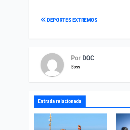
Navegación
DEPORTES EXTREMOS
de
entradas
Por
DOC
Boss
Entrada relacionada