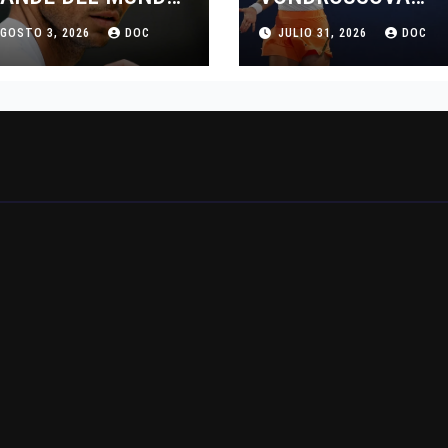
L TENIS
SANCIONADA POR
GOSTO 3, 2026
DOC
JULIO 31, 2026
DOC
CUATRO AÑOS