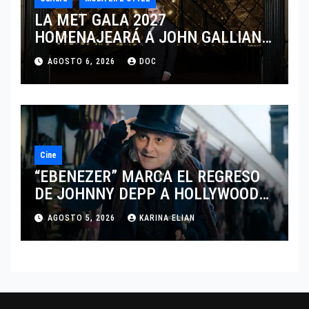
LA MET GALA 2027
HOMENAJEARÁ A JOHN GALLIANO
MARCANDO EL REGRESO DEL REY
AGOSTO 6, 2026
DOC
DEL DRAMATISMO
Cine
“EBENEZER” MARCA EL REGRESO
DE JOHNNY DEPP A HOLLYWOOD
TRAS SU PASO POR EL CINE
AGOSTO 5, 2026
KARINA ELIAN
INDEPENDIENTE EUROPEO