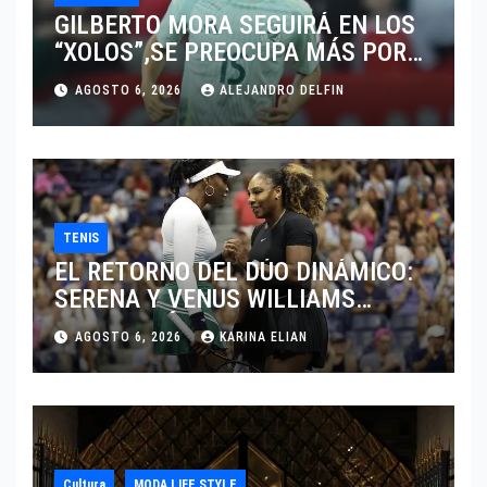
GILBERTO MORA SEGUIRÁ EN LOS
“XOLOS”,SE PREOCUPA MÁS POR
JUGAR EN SU EQUIPO.
AGOSTO 6, 2026
ALEJANDRO DELFIN
TENIS
EL RETORNO DEL DÚO DINÁMICO:
SERENA Y VENUS WILLIAMS
DISPUTARÁN LOS DOBLES EN
AGOSTO 6, 2026
KARINA ELIAN
CINCINNATI 2026
Cultura
MODA LIFE STYLE