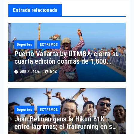
Entrada relacionada
Deportes
EXTREMOS
Puerto Vallarta by UTMB® cierra su
cuarta edición conmás de 1,800
corredores de 45 países y el
ABR 21, 2026
DOC
anuncio deregreso en 2027.
Deportes
EXTREMOS
Juan Belman gana la Hikuri 81K
entre lágrimas; el trailrunning en su