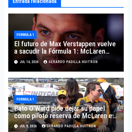
Entrada relacionada
FORMULA 1
El futuro de Max Verstappen vuelve
a sacudir la Fórmula 1: McLaren
aparece como posible destino
JUL 14, 2026
GERARDO PADILLA HUITRON
FORMULA 1
Pato O’Ward pide dejar su papel
como piloto reserva de McLaren en
Fórmula 1
JUL 9, 2026
GERARDO PADILLA HUITRON