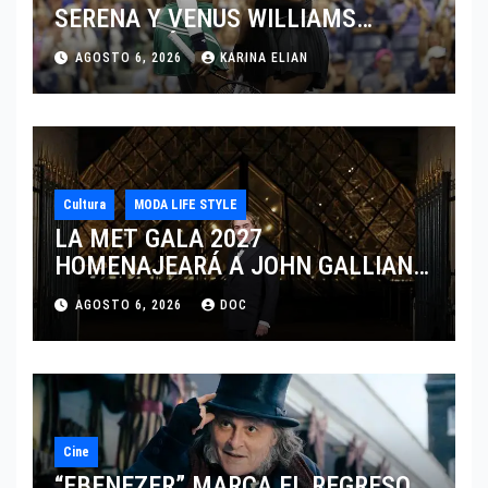
SERENA Y VENUS WILLIAMS
DISPUTARÁN LOS DOBLES EN
AGOSTO 6, 2026
KARINA ELIAN
CINCINNATI 2026
Cultura
MODA LIFE STYLE
LA MET GALA 2027
HOMENAJEARÁ A JOHN GALLIANO
MARCANDO EL REGRESO DEL REY
AGOSTO 6, 2026
DOC
DEL DRAMATISMO
Cine
“EBENEZER” MARCA EL REGRESO