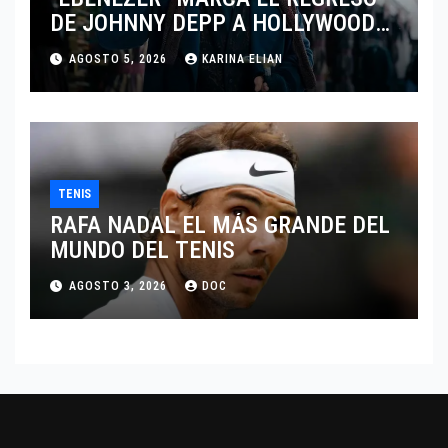
DE JOHNNY DEPP A HOLLYWOOD
TRAS SU PASO POR EL CINE
AGOSTO 5, 2026
KARINA ELIAN
INDEPENDIENTE EUROPEO
TENIS
RAFA NADAL EL MÁS GRANDE DEL
MUNDO DEL TENIS
AGOSTO 3, 2026
DOC