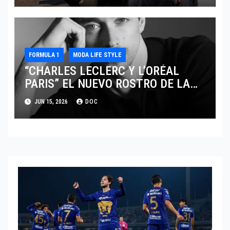
FORMULA 1
MODA LIFE STYLE
“CHARLES LECLERC Y L’ORÉAL
PARIS” EL NUEVO ROSTRO DE LA
EXCELENCIA Y LA MASCULINIDAD
JUN 15, 2026
DOC
MODERNA