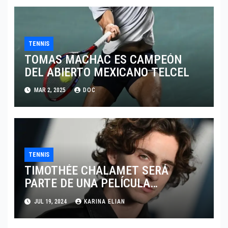
TENNIS
TOMAS MACHAC ES CAMPEÓN
DEL ABIERTO MEXICANO TELCEL
MAR 2, 2025
DOC
TENNIS
TIMOTHÉE CHALAMET SERÁ
PARTE DE UNA PELÍCULA
ADENTRADA EN EL MUNDO DEL
JUL 19, 2024
KARINA ELIAN
PING PONG