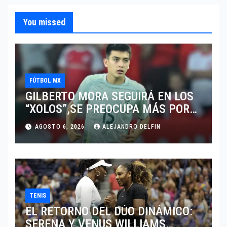
You missed
FÚTBOL MX
GILBERTO MORA SEGUIRÁ EN LOS
“XOLOS”,SE PREOCUPA MÁS POR
JUGAR EN SU EQUIPO.
AGOSTO 6, 2026
ALEJANDRO DELFIN
TENIS
EL RETORNO DEL DÚO DINÁMICO:
SERENA Y VENUS WILLIAMS