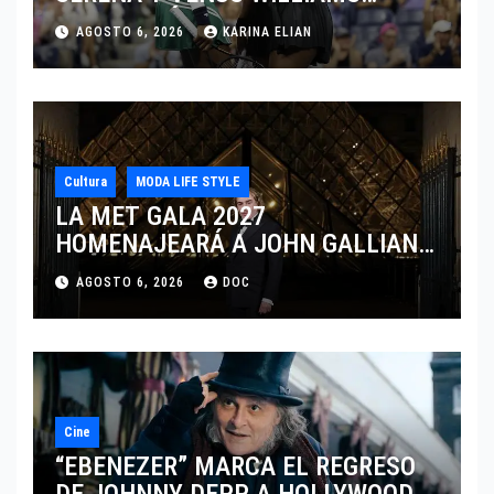
DISPUTARÁN LOS DOBLES EN
AGOSTO 6, 2026
KARINA ELIAN
CINCINNATI 2026
Cultura
MODA LIFE STYLE
LA MET GALA 2027
HOMENAJEARÁ A JOHN GALLIANO
MARCANDO EL REGRESO DEL REY
AGOSTO 6, 2026
DOC
DEL DRAMATISMO
Cine
“EBENEZER” MARCA EL REGRESO
DE JOHNNY DEPP A HOLLYWOOD