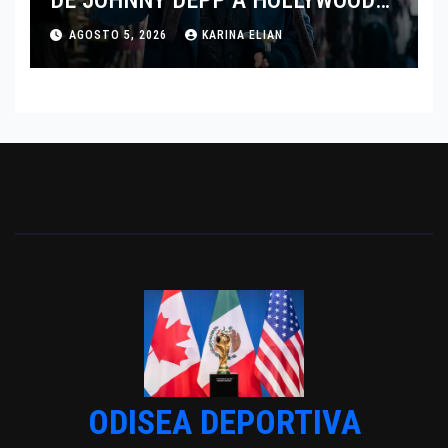
TRAS SU PASO POR EL CINE
AGOSTO 5, 2026
KARINA ELIAN
INDEPENDIENTE EUROPEO
ODISEA DEPORTIVA