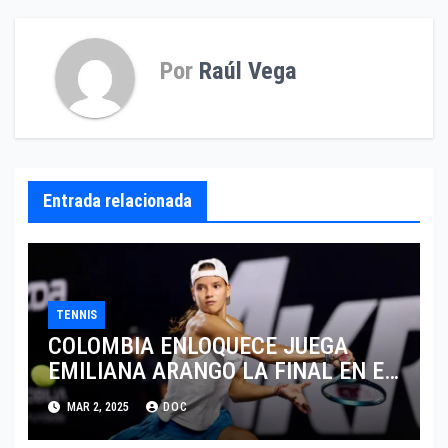
entradas
Por
Raúl Vega
Entrada relacionada
TENNIS
COLOMBIA ENLOQUECE JUEGA
EMILIANA ARANGO LA FINAL EN EL
ABIERTO DE MERIDA
MAR 2, 2025
DOC