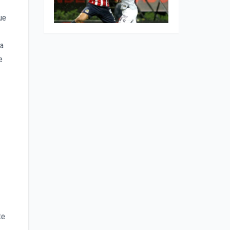
ue
 a
e
te