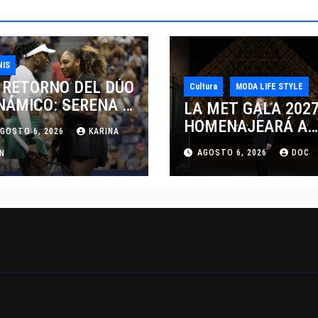
NIS
 RETORNO DEL DÚO
Cultura
MODA LIFE STYLE
NÁMICO: SERENA Y
LA MET GALA 202
NUS WILLIAMS
HOMENAJEARÁ A
GOSTO 6, 2026
KARINA
SPUTARÁN LOS
JOHN GALLIANO
AGOSTO 6, 2026
DOC
BLES EN
AN
MARCANDO EL
NCINNATI 2026
REGRESO DEL REY
DEL DRAMATISMO