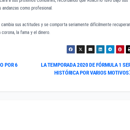
de cara a sus próximos combates, recordando que Roach lo tuvo bajo sus
us andanzas como profesional.
no cambia sus actitudes y se comporta seriamente difícilmente recupera
corona, la fama y el dinero.
O POR 6
LA TEMPORADA 2020 DE FÓRMULA 1 SE
HISTÓRICA POR VARIOS MOTIVOS