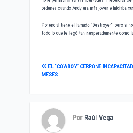
no le permitirán tantas libertades ni rebeldías 
ordenes cuando Andy era más joven e iniciaba s
Potencial tiene el llamado “Destroyer”, pero si 
todo lo que le llegó tan inesperadamente como la 
Navegación
EL “COWBOY” CERRONE INCAPACITAD
MESES
de
entradas
Por
Raúl Vega