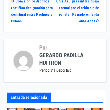
Navegación
Comisión de Árbitros
Cruz Azul presentará queja
rectifica designación para
formal por el arbitraje de
de
semifinal entre Pachuca y
Yonatan Peinado en la ida
entradas
Pumas
ante Atlas
Por
GERARDO PADILLA
HUITRON
Periodista Depórtivo
Entrada relacionada