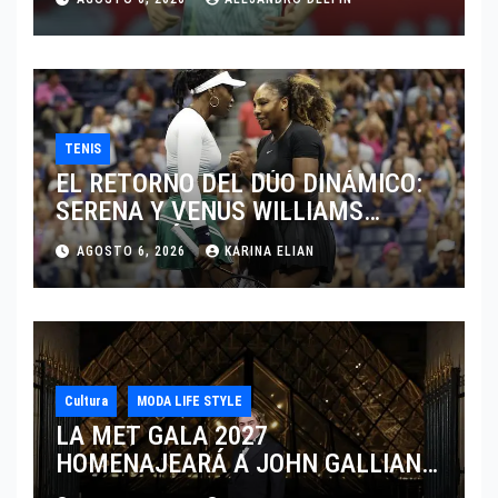
TENIS
EL RETORNO DEL DÚO DINÁMICO:
SERENA Y VENUS WILLIAMS
DISPUTARÁN LOS DOBLES EN
AGOSTO 6, 2026
KARINA ELIAN
CINCINNATI 2026
Cultura
MODA LIFE STYLE
LA MET GALA 2027
HOMENAJEARÁ A JOHN GALLIANO
MARCANDO EL REGRESO DEL REY