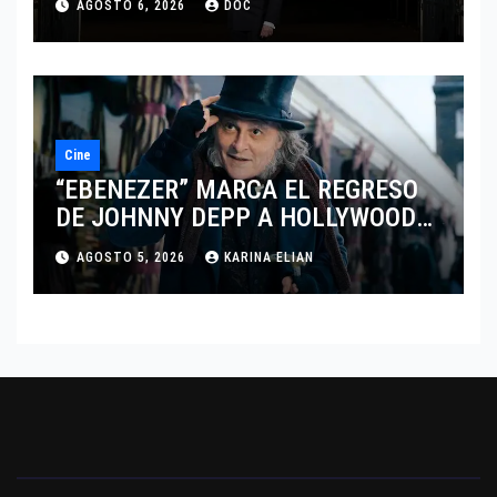
AGOSTO 6, 2026
DOC
DEL DRAMATISMO
Cine
“EBENEZER” MARCA EL REGRESO
DE JOHNNY DEPP A HOLLYWOOD
TRAS SU PASO POR EL CINE
AGOSTO 5, 2026
KARINA ELIAN
INDEPENDIENTE EUROPEO