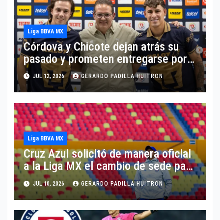
Liga BBVA MX
Córdova y Chicote dejan atrás su
pasado y prometen entregarse por
Pumas
JUL 12, 2026
GERARDO PADILLA HUITRON
Liga BBVA MX
Cruz Azul solicitó de manera oficial
a la Liga MX el cambio de sede para
disputar sus partidos como local
JUL 10, 2026
GERARDO PADILLA HUITRON
durante el torneo Apertura 2026