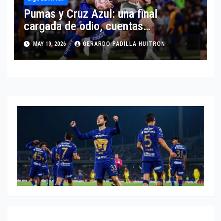
Pumas y Cruz Azul: una final
cargada de odio, cuentas
pendientes y obsesión histórica
MAY 19, 2026
GERARDO PADILLA HUITRON