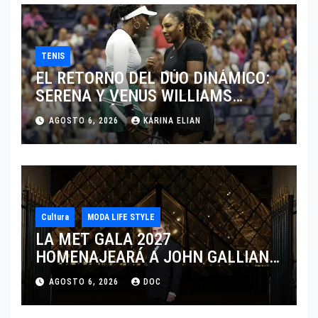
TENIS
EL RETORNO DEL DÚO DINÁMICO:
SERENA Y VENUS WILLIAMS
DISPUTARÁN LOS DOBLES EN
AGOSTO 6, 2026
KARINA ELIAN
CINCINNATI 2026
Cultura
MODA LIFE STYLE
LA MET GALA 2027
HOMENAJEARÁ A JOHN GALLIANO
MARCANDO EL REGRESO DEL REY
AGOSTO 6, 2026
DOC
DEL DRAMATISMO