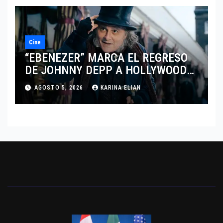
Cine
“EBENEZER” MARCA EL REGRESO
DE JOHNNY DEPP A HOLLYWOOD
TRAS SU PASO POR EL CINE
AGOSTO 5, 2026
KARINA ELIAN
INDEPENDIENTE EUROPEO