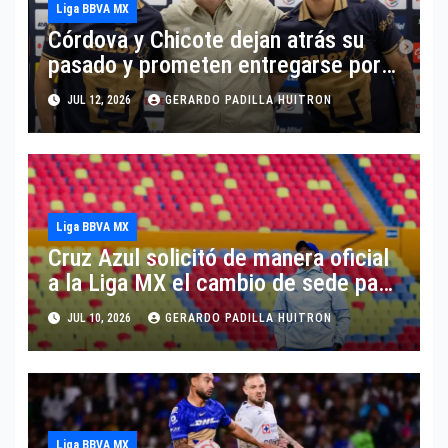
Liga BBVA MX
Córdova y Chicote dejan atrás su
pasado y prometen entregarse por
Pumas
JUL 12, 2026
GERARDO PADILLA HUITRON
Liga BBVA MX
Cruz Azul solicitó de manera oficial
a la Liga MX el cambio de sede para
disputar sus partidos como local
JUL 10, 2026
GERARDO PADILLA HUITRON
durante el torneo Apertura 2026
Liga BBVA MX