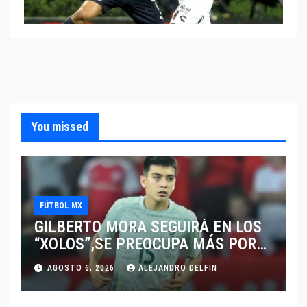
You missed
FÚTBOL MX
GILBERTO MORA SEGUIRÁ EN LOS
“XOLOS”,SE PREOCUPA MÁS POR
JUGAR EN SU EQUIPO.
AGOSTO 6, 2026
ALEJANDRO DELFIN