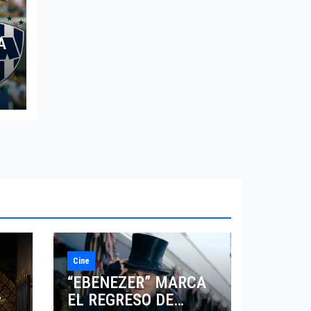
A
Cine
“EBENEZER” MARCA
EL REGRESO DE
7