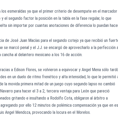
a los esmeraldas ya que el primer criterio de desempate en el marcador
 el segundo factor la posición en la tabla en la fase regular, lo que
uelta sin importar por cuantas anotaciones de diferencia lo puedan hacer
cia de José Juan Macías para el segundo cotejo ya que recibió un fuert
ue se marcó penal y el J.J. se encargó de aprovecharlo a la perfección a
la cancha al delantero mexicano a los 16 de acción.
acias a Edison Flores, se volvieron a equivocar y Angel Mena sólo tard
des en un duelo de ritmo frenético y alta intensidad, lo que le permitió 
 de la movida primera mitad de un juego cuyo segundo lapso no cambió
avarro para hacer el 3 a 2, tercera ventaja para León que pareció
ionados gritando e insultando a Rodolfo Cota, obligaron al árbitro a
, agregando por ello 12 minutos de polémica compensación ya que en e
uis Angel Mendoza, provocando la locura en el Morelos.