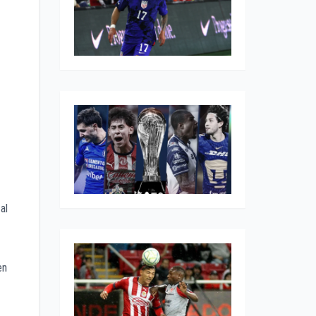
al
en