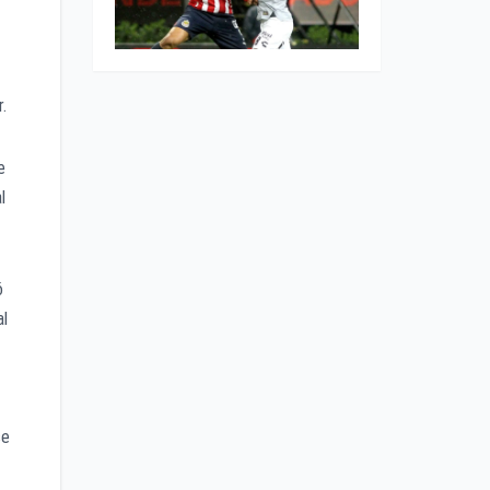
.
e
l
ó
al
se