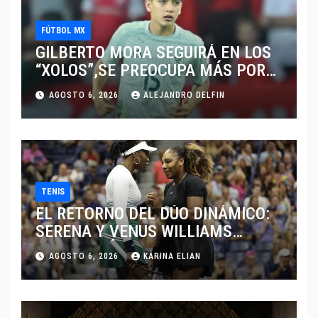
FÚTBOL MX
GILBERTO MORA SEGUIRÁ EN LOS
“XOLOS”,SE PREOCUPA MÁS POR
JUGAR EN SU EQUIPO.
AGOSTO 6, 2026
ALEJANDRO DELFIN
TENIS
EL RETORNO DEL DÚO DINÁMICO:
SERENA Y VENUS WILLIAMS
DISPUTARÁN LOS DOBLES EN
AGOSTO 6, 2026
KARINA ELIAN
CINCINNATI 2026