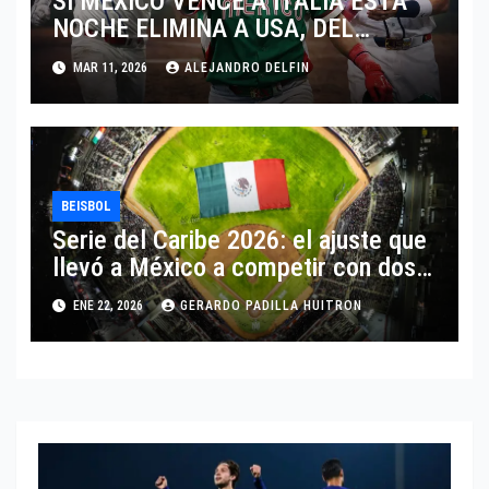
SI MEXICO VENCE A ITALIA ESTA
NOCHE ELIMINA A USA, DEL
MUNDIAL DE BEISBOL 2026
MAR 11, 2026
ALEJANDRO DELFIN
BEISBOL
Serie del Caribe 2026: el ajuste que
llevó a México a competir con dos
equipos
ENE 22, 2026
GERARDO PADILLA HUITRON