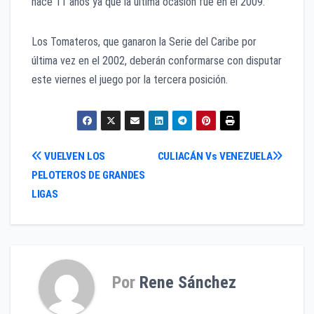
hace 11 años ya que la última ocasión fue en el 2009.
Los Tomateros, que ganaron la Serie del Caribe por
última vez en el 2002, deberán conformarse con disputar
este viernes el juego por la tercera posición.
Navegación
VUELVEN LOS
CULIACÁN Vs VENEZUELA
PELOTEROS DE GRANDES
de
LIGAS
entradas
Por
Rene Sánchez