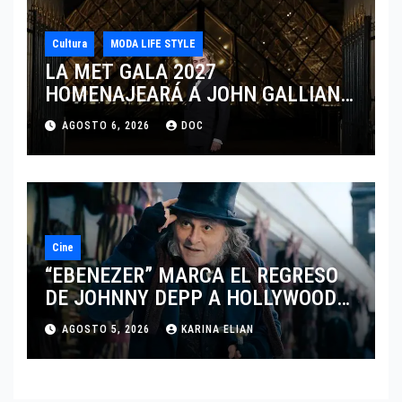
Cultura
MODA LIFE STYLE
LA MET GALA 2027
HOMENAJEARÁ A JOHN GALLIANO
MARCANDO EL REGRESO DEL REY
AGOSTO 6, 2026
DOC
DEL DRAMATISMO
Cine
“EBENEZER” MARCA EL REGRESO
DE JOHNNY DEPP A HOLLYWOOD
TRAS SU PASO POR EL CINE
AGOSTO 5, 2026
KARINA ELIAN
INDEPENDIENTE EUROPEO