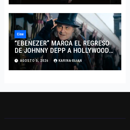
Cine
“EBENEZER” MARCA EL REGRESO
DE JOHNNY DEPP A HOLLYWOOD
TRAS SU PASO POR EL CINE
AGOSTO 5, 2026
KARINA ELIAN
INDEPENDIENTE EUROPEO