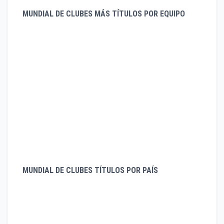
MUNDIAL DE CLUBES MÁS TÍTULOS POR EQUIPO
Real Madrid 4
Barcelona 3
Corinthians 2
Inter Porto Alegre 1
Sao Paulo 1
Milán 1
Manchester Utd 1
Inter de Milán 1
Bayern Munich 1
MUNDIAL DE CLUBES TÍTULOS POR PAÍS
España 7
Brasil 4