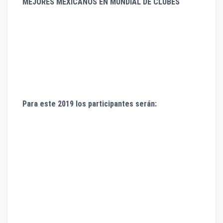
MEJORES MEXICANOS EN MUNDIAL DE CLUBES
3er LUGAR. Necaxa, Monterrey y Pachuca
4o LUGAR. América (2 veces) Atlante, C.Azul y
Pachuca
5o LUGAR. Pachuca, Monterrey (2) y América
6o LUGAR. Guadalajara
Para este 2019 los participantes serán:
Liverpool de Inglaterra (UEFA)
Flamengo de Brasil (CONMEBOL)
Monterrey de México (CONCACAF)
Esperanza de Túnez (CAF)
Al Sadd de Qatar (PAIS SEDE)
Al-Hilal de Arabia Saudita (AFC)
Hienghene Sport de Nva.Caledonia (OFC)