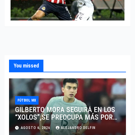
You missed
FÚTBOL MX
GILBERTO MORA SEGUIRÁ EN LOS
“XOLOS”,SE PREOCUPA MÁS POR
JUGAR EN SU EQUIPO.
AGOSTO 6, 2026
ALEJANDRO DELFIN