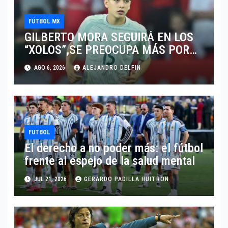
FÚTBOL MX
GILBERTO MORA SEGUIRÁ EN LOS
“XOLOS”,SE PREOCUPA MÁS POR
JUGAR EN SU EQUIPO.
AGO 6, 2026
ALEJANDRO DELFIN
FUTBOL
El derecho a no poder más: el fútbol
frente al espejo de la salud mental
JUL 21, 2026
GERARDO PADILLA HUITRON