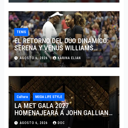
TENIS
EL RETORNO DEL DÚO DINÁMICO:
SERENA Y VENUS WILLIAMS
DISPUTARÁN LOS DOBLES EN
AGOSTO 6, 2026
KARINA ELIAN
CINCINNATI 2026
Cultura
MODA LIFE STYLE
LA MET GALA 2027
HOMENAJEARÁ A JOHN GALLIANO
MARCANDO EL REGRESO DEL REY
AGOSTO 6, 2026
DOC
DEL DRAMATISMO