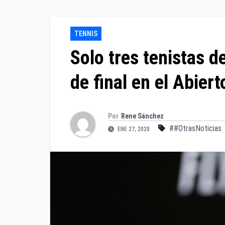
TENNIS
Solo tres tenistas de
de final en el Abier
Por
Rene Sánchez
##OtrasNoticias
ENE 27, 2020