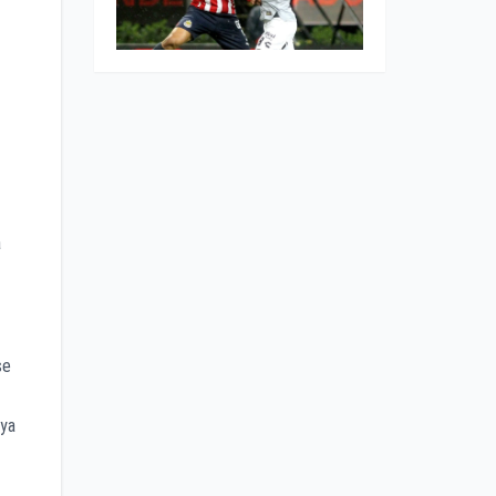
a
se
 ya