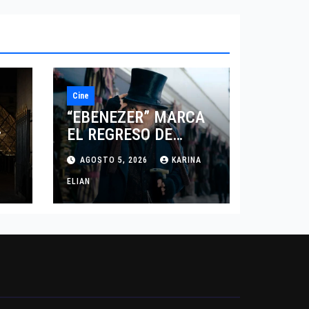
Cine
“EBENEZER” MARCA
EL REGRESO DE
7
JOHNNY DEPP A
AGOSTO 5, 2026
KARINA
HOLLYWOOD TRAS SU
PASO POR EL CINE
ELIAN
INDEPENDIENTE
EUROPEO