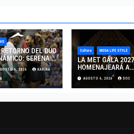
NIS
 RETORNO DEL DÚO
Cultura
MODA LIFE STYLE
NÁMICO: SERENA Y
LA MET GALA 202
NUS WILLIAMS
HOMENAJEARÁ A
GOSTO 6, 2026
KARINA
SPUTARÁN LOS
JOHN GALLIANO
AGOSTO 6, 2026
DOC
BLES EN
AN
MARCANDO EL
NCINNATI 2026
REGRESO DEL REY
DEL DRAMATISMO