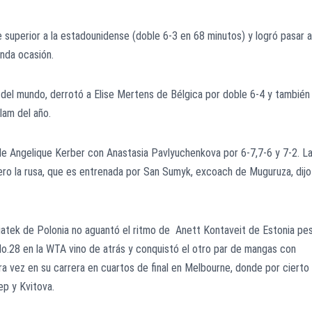
superior a la estadounidense (doble 6-3 en 68 minutos) y logró pasar a
unda ocasión.
 del mundo, derrotó a Elise Mertens de Bélgica por doble 6-4 y también
Slam del año.
de Angelique Kerber con Anastasia Pavlyuchenkova por 6-7,7-6 y 7-2. L
 pero la rusa, que es entrenada por San Sumyk, excoach de Muguruza, dijo
wiatek de Polonia no aguantó el ritmo de Anett Kontaveit de Estonia pe
 No.28 en la WTA vino de atrás y conquistó el otro par de mangas con
ra vez en su carrera en cuartos de final en Melbourne, donde por cierto
ep y Kvitova.