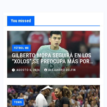
You missed
FÚTBOL MX
GILBERTO MORA SEGUIRÁ EN LOS
“XOLOS”,SE PREOCUPA MÁS POR
JUGAR EN SU EQUIPO.
AGOSTO 6, 2026
ALEJANDRO DELFIN
TENIS