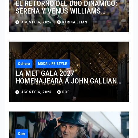
EL RETORNO DEL DÚO DINÁMICO:
SERENA Y VENUS WILLIAMS
DISPUTARÁN LOS DOBLES EN
AGOSTO 6, 2026
KARINA ELIAN
CINCINNATI 2026
Cultura
MODA LIFE STYLE
LA MET GALA 2027
HOMENAJEARÁ A JOHN GALLIANO
MARCANDO EL REGRESO DEL REY
AGOSTO 6, 2026
DOC
DEL DRAMATISMO
Cine