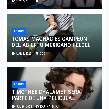
MAR 2, 2025
DOC
TENNIS
TOMAS MACHAC ES CAMPEÓN
DEL ABIERTO MEXICANO TELCEL
MAR 2, 2025
DOC
TENNIS
TIMOTHÉE CHALAMET SERÁ
PARTE DE UNA PELÍCULA
ADENTRADA EN EL MUNDO DEL
JUL 19, 2024
KARINA ELIAN