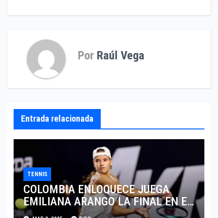
entradas
Por
Raúl Vega
Entrada relacionada
TENNIS
COLOMBIA ENLOQUECE JUEGA
EMILIANA ARANGO LA FINAL EN EL
ABIERTO DE MERIDA