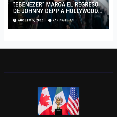
“EBENEZER” MARCA EL REGRESO
DE JOHNNY DEPP A HOLLYWOOD
TRAS SU PASO POR EL CINE
AGOSTO 5, 2026
KARINA ELIAN
INDEPENDIENTE EUROPEO