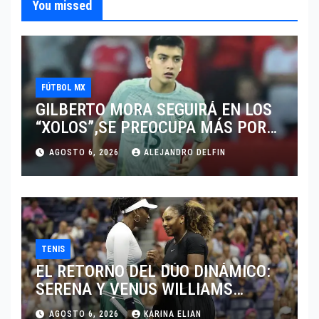
You missed
FÚTBOL MX
GILBERTO MORA SEGUIRÁ EN LOS
“XOLOS”,SE PREOCUPA MÁS POR
JUGAR EN SU EQUIPO.
AGOSTO 6, 2026
ALEJANDRO DELFIN
TENIS
EL RETORNO DEL DÚO DINÁMICO:
SERENA Y VENUS WILLIAMS
DISPUTARÁN LOS DOBLES EN
AGOSTO 6, 2026
KARINA ELIAN