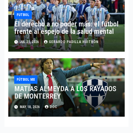
FUTBOL
El derecho a no poder más: el fútbol
frente al espejo de la salud mental
JUL 21, 2026
GERARDO PADILLA HUITRON
FÚTBOL MX
MATIAS ALMEYDA A LOS RAYADOS
DE MONTERREY
MAY 18, 2026
DOC