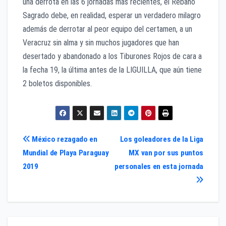
una derrota en las 6 jornadas más recientes, el Rebaño
Sagrado debe, en realidad, esperar un verdadero milagro
además de derrotar al peor equipo del certamen, a un
Veracruz sin alma y sin muchos jugadores que han
desertado y abandonado a los Tiburones Rojos de cara a
la fecha 19, la última antes de la LIGUILLA, que aún tiene
2 boletos disponibles.
Navegación
México rezagado en
Los goleadores de la Liga
Mundial de Playa Paraguay
MX van por sus puntos
de
2019
personales en esta jornada
entradas