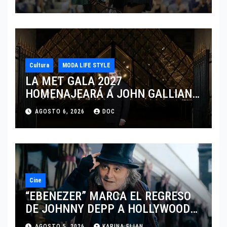
CINCINNATI 2026
Cultura
MODA LIFE STYLE
LA MET GALA 2027
HOMENAJEARÁ A JOHN GALLIANO
MARCANDO EL REGRESO DEL REY
AGOSTO 6, 2026
DOC
DEL DRAMATISMO
Cine
“EBENEZER” MARCA EL REGRESO
DE JOHNNY DEPP A HOLLYWOOD
TRAS SU PASO POR EL CINE
AGOSTO 5, 2026
KARINA ELIAN