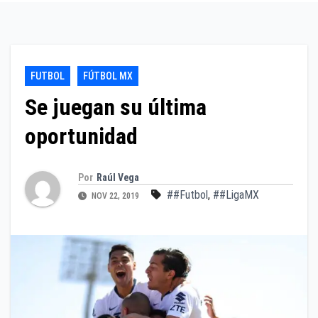
FUTBOL
FÚTBOL MX
Se juegan su última
oportunidad
Por
Raúl Vega
##Futbol
,
##LigaMX
NOV 22, 2019