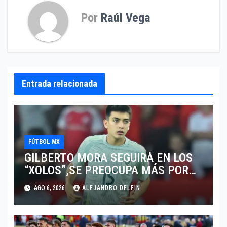
Por
Raúl Vega
Entrada relacionada
FÚTBOL MX
GILBERTO MORA SEGUIRÁ EN LOS
“XOLOS”,SE PREOCUPA MÁS POR
JUGAR EN SU EQUIPO.
AGO 6, 2026
ALEJANDRO DELFIN