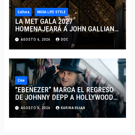
Cultura
MODA LIFE STYLE
LA MET GALA 2027
HOMENAJEARÁ A JOHN GALLIANO
MARCANDO EL REGRESO DEL REY
AGOSTO 6, 2026
DOC
DEL DRAMATISMO
Cine
“EBENEZER” MARCA EL REGRESO
DE JOHNNY DEPP A HOLLYWOOD
TRAS SU PASO POR EL CINE
AGOSTO 5, 2026
KARINA ELIAN
INDEPENDIENTE EUROPEO