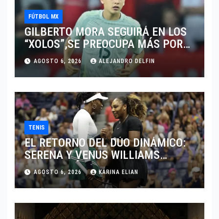
FÚTBOL MX
GILBERTO MORA SEGUIRÁ EN LOS
“XOLOS”,SE PREOCUPA MÁS POR
JUGAR EN SU EQUIPO.
AGOSTO 6, 2026
ALEJANDRO DELFIN
TENIS
EL RETORNO DEL DÚO DINÁMICO:
SERENA Y VENUS WILLIAMS
DISPUTARÁN LOS DOBLES EN
AGOSTO 6, 2026
KARINA ELIAN
CINCINNATI 2026