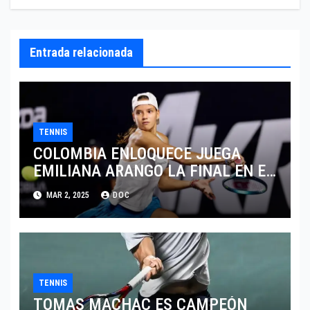
Entrada relacionada
TENNIS
COLOMBIA ENLOQUECE JUEGA
EMILIANA ARANGO LA FINAL EN EL
ABIERTO DE MERIDA
MAR 2, 2025
DOC
TENNIS
TOMAS MACHAC ES CAMPEÓN