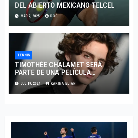
DEL ABIERTO MEXICANO TELCEL
MAR 2, 2025
DOC
TENNIS
TIMOTHÉE CHALAMET SERÁ
PARTE DE UNA PELÍCULA
ADENTRADA EN EL MUNDO DEL
JUL 19, 2024
KARINA ELIAN
PING PONG