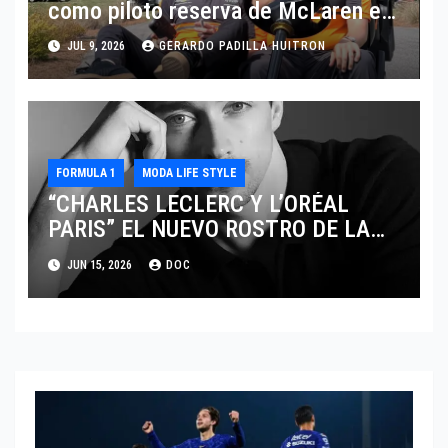
como piloto reserva de McLaren en
Fórmula 1
JUL 9, 2026
GERARDO PADILLA HUITRON
FORMULA 1
MODA LIFE STYLE
“CHARLES LECLERC Y L’ORÉAL
PARIS” EL NUEVO ROSTRO DE LA
EXCELENCIA Y LA MASCULINIDAD
JUN 15, 2026
DOC
MODERNA