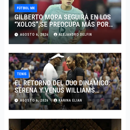
FÚTBOL MX
GILBERTO MORA SEGUIRÁ EN LOS
“XOLOS”,SE PREOCUPA MÁS POR
JUGAR EN SU EQUIPO.
AGOSTO 6, 2026
ALEJANDRO DELFIN
TENIS
EL RETORNO DEL DÚO DINÁMICO:
SERENA Y VENUS WILLIAMS
DISPUTARÁN LOS DOBLES EN
AGOSTO 6, 2026
KARINA ELIAN
CINCINNATI 2026