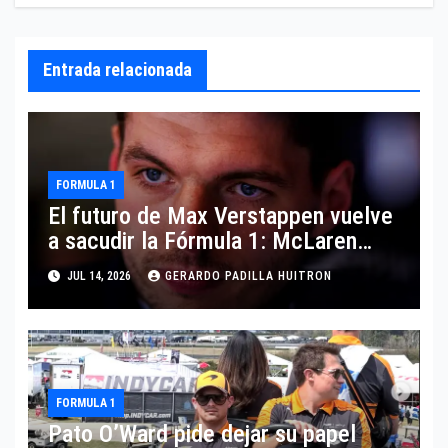
Entrada relacionada
FORMULA 1
El futuro de Max Verstappen vuelve
a sacudir la Fórmula 1: McLaren
aparece como posible destino
JUL 14, 2026
GERARDO PADILLA HUITRON
FORMULA 1
Pato O’Ward pide dejar su papel