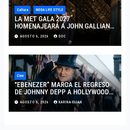
Cultura
MODA LIFE STYLE
LA MET GALA 2027
HOMENAJEARÁ A JOHN GALLIANO
MARCANDO EL REGRESO DEL REY
AGOSTO 6, 2026
DOC
DEL DRAMATISMO
Cine
“EBENEZER” MARCA EL REGRESO
DE JOHNNY DEPP A HOLLYWOOD
TRAS SU PASO POR EL CINE
AGOSTO 5, 2026
KARINA ELIAN
INDEPENDIENTE EUROPEO