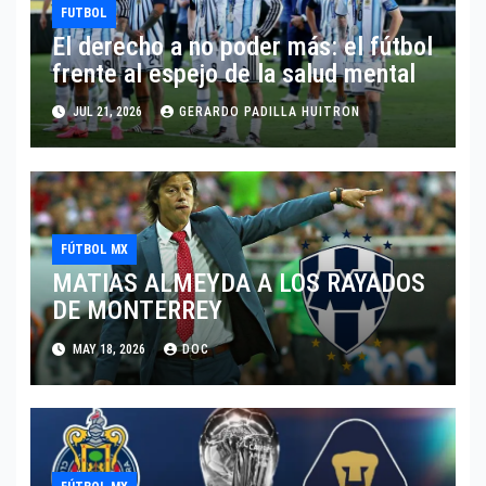
FUTBOL
El derecho a no poder más: el fútbol
frente al espejo de la salud mental
JUL 21, 2026
GERARDO PADILLA HUITRON
FÚTBOL MX
MATIAS ALMEYDA A LOS RAYADOS
DE MONTERREY
MAY 18, 2026
DOC