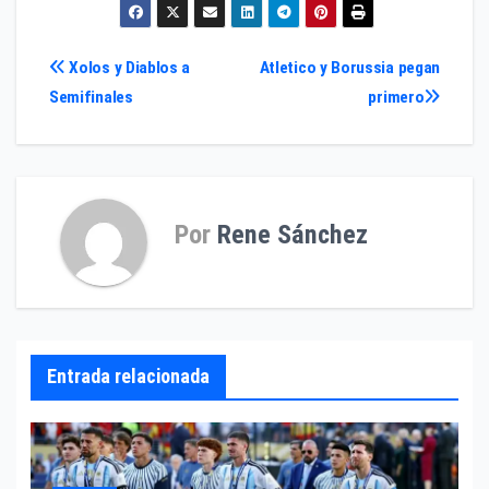
Navegación
Xolos y Diablos a
Atletico y Borussia pegan
Semifinales
primero
de
entradas
Por
Rene Sánchez
Entrada relacionada