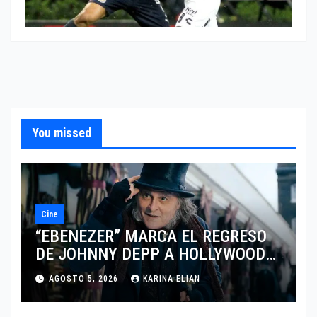
You missed
Cine
“EBENEZER” MARCA EL REGRESO
DE JOHNNY DEPP A HOLLYWOOD
TRAS SU PASO POR EL CINE
AGOSTO 5, 2026
KARINA ELIAN
INDEPENDIENTE EUROPEO