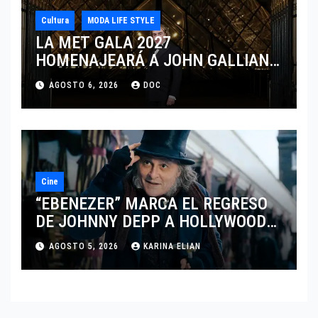
Cultura
MODA LIFE STYLE
LA MET GALA 2027
HOMENAJEARÁ A JOHN GALLIANO
MARCANDO EL REGRESO DEL REY
AGOSTO 6, 2026
DOC
DEL DRAMATISMO
Cine
“EBENEZER” MARCA EL REGRESO
DE JOHNNY DEPP A HOLLYWOOD
TRAS SU PASO POR EL CINE
AGOSTO 5, 2026
KARINA ELIAN
INDEPENDIENTE EUROPEO