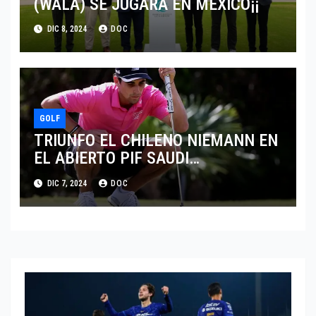
(WALA) SE JUGARÁ EN MÉXICO¡¡
DIC 8, 2024
DOC
GOLF
TRIUNFO EL CHILENO NIEMANN EN
EL ABIERTO PIF SAUDI
INTERNATIONAL
DIC 7, 2024
DOC