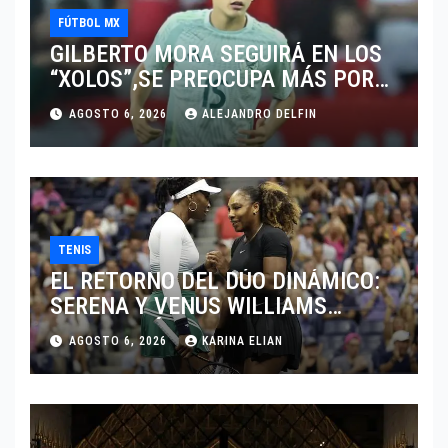
FÚTBOL MX
GILBERTO MORA SEGUIRÁ EN LOS
“XOLOS”,SE PREOCUPA MÁS POR
JUGAR EN SU EQUIPO.
AGOSTO 6, 2026
ALEJANDRO DELFIN
TENIS
EL RETORNO DEL DÚO DINÁMICO:
SERENA Y VENUS WILLIAMS
DISPUTARÁN LOS DOBLES EN
AGOSTO 6, 2026
KARINA ELIAN
CINCINNATI 2026