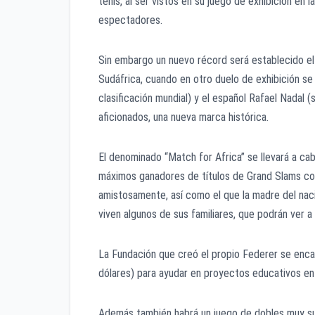
tenis, al ser vistos en su juego de exhibición en
espectadores.
Sin embargo un nuevo récord será establecido el
Sudáfrica, cuando en otro duelo de exhibición se
clasificación mundial) y el español Rafael Nadal
aficionados, una nueva marca histórica.
El denominado “Match for Africa” se llevará a ca
máximos ganadores de títulos de Grand Slams co
amistosamente, así como el que la madre del naci
viven algunos de sus familiares, que podrán ver 
La Fundación que creó el propio Federer se encar
dólares) para ayudar en proyectos educativos en 
Además también habrá un juego de dobles muy sui 