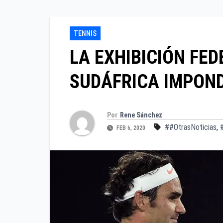
TENNIS
LA EXHIBICIÓN FE
SUDÁFRICA IMPON
Por
Rene Sánchez
##OtrasNoticias
,
FEB 6, 2020