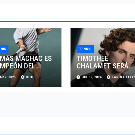
NIS
TENNIS
MAS MACHAC ES
TIMOTHÉE
MPEÓN DEL
CHALAMET SERÁ
IERTO MEXICANO
PARTE DE UNA
R 2, 2025
DOC
JUL 19, 2024
KARINA ELIA
LCEL
PELÍCULA
ADENTRADA EN EL
MUNDO DEL PING
PONG