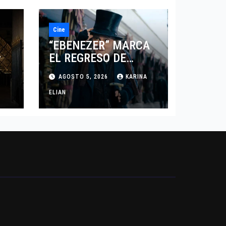
Cine
“EBENEZER” MARCA
EL REGRESO DE
7
JOHNNY DEPP A
AGOSTO 5, 2026
KARINA
HOLLYWOOD TRAS SU
PASO POR EL CINE
ELIAN
INDEPENDIENTE
EUROPEO