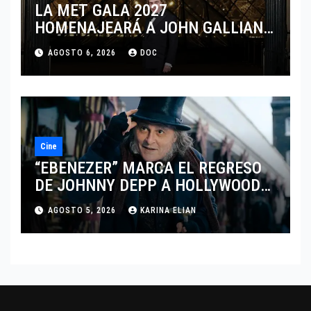
LA MET GALA 2027
HOMENAJEARÁ A JOHN GALLIANO
MARCANDO EL REGRESO DEL REY
AGOSTO 6, 2026
DOC
DEL DRAMATISMO
Cine
“EBENEZER” MARCA EL REGRESO
DE JOHNNY DEPP A HOLLYWOOD
TRAS SU PASO POR EL CINE
AGOSTO 5, 2026
KARINA ELIAN
INDEPENDIENTE EUROPEO