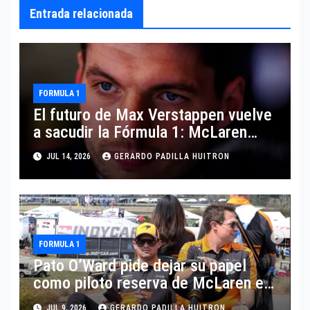
Entrada relacionada
FORMULA 1
El futuro de Max Verstappen vuelve
a sacudir la Fórmula 1: McLaren
aparece como posible destino
JUL 14, 2026
GERARDO PADILLA HUITRON
FORMULA 1
Pato O’Ward pide dejar su papel
como piloto reserva de McLaren en
Fórmula 1
JUL 9, 2026
GERARDO PADILLA HUITRON