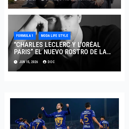
FORMULA 1
MODA LIFE STYLE
“CHARLES LECLERC Y L’ORÉAL
PARIS” EL NUEVO ROSTRO DE LA
EXCELENCIA Y LA MASCULINIDAD
JUN 15, 2026
DOC
MODERNA