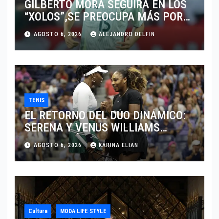
GILBERTO MORA SEGUIRÁ EN LOS
“XOLOS”,SE PREOCUPA MÁS POR
JUGAR EN SU EQUIPO.
AGOSTO 6, 2026
ALEJANDRO DELFIN
TENIS
EL RETORNO DEL DÚO DINÁMICO:
SERENA Y VENUS WILLIAMS
DISPUTARÁN LOS DOBLES EN
AGOSTO 6, 2026
KARINA ELIAN
CINCINNATI 2026
Cultura
MODA LIFE STYLE