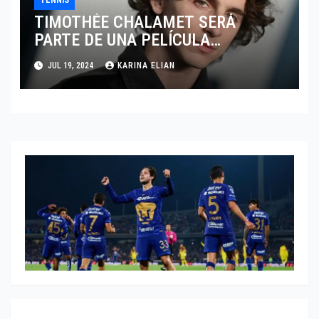
TENNIS
TIMOTHÉE CHALAMET SERÁ
PARTE DE UNA PELÍCULA
ADENTRADA EN EL MUNDO DEL
JUL 19, 2024
KARINA ELIAN
PING PONG