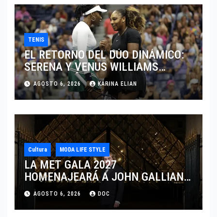
TENIS
EL RETORNO DEL DÚO DINÁMICO:
SERENA Y VENUS WILLIAMS
DISPUTARÁN LOS DOBLES EN
AGOSTO 6, 2026
KARINA ELIAN
CINCINNATI 2026
Cultura
MODA LIFE STYLE
LA MET GALA 2027
HOMENAJEARÁ A JOHN GALLIANO
MARCANDO EL REGRESO DEL REY
AGOSTO 6, 2026
DOC
DEL DRAMATISMO