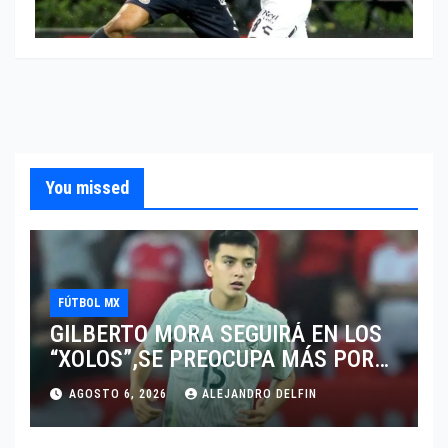
You missed
FÚTBOL MX
GILBERTO MORA SEGUIRÁ EN LOS
“XOLOS”,SE PREOCUPA MÁS POR
JUGAR EN SU EQUIPO.
AGOSTO 6, 2026
ALEJANDRO DELFIN