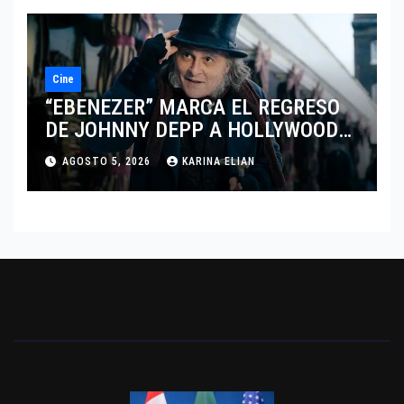
Cine
“EBENEZER” MARCA EL REGRESO
DE JOHNNY DEPP A HOLLYWOOD
TRAS SU PASO POR EL CINE
AGOSTO 5, 2026
KARINA ELIAN
INDEPENDIENTE EUROPEO