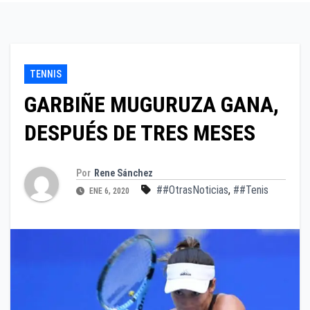
TENNIS
GARBIÑE MUGURUZA GANA,
DESPUÉS DE TRES MESES
Por
Rene Sánchez
##OtrasNoticias
,
##Tenis
ENE 6, 2020