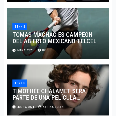
TENNIS
TOMAS MACHAC ES CAMPEÓN
DEL ABIERTO MEXICANO TELCEL
MAR 2, 2025
DOC
TENNIS
TIMOTHÉE CHALAMET SERÁ
PARTE DE UNA PELÍCULA
ADENTRADA EN EL MUNDO DEL
JUL 19, 2024
KARINA ELIAN
PING PONG