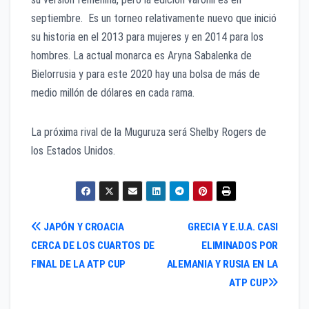
septiembre. Es un torneo relativamente nuevo que inició
su historia en el 2013 para mujeres y en 2014 para los
hombres. La actual monarca es Aryna Sabalenka de
Bielorrusia y para este 2020 hay una bolsa de más de
medio millón de dólares en cada rama.
La próxima rival de la Muguruza será Shelby Rogers de
los Estados Unidos.
Navegación
JAPÓN Y CROACIA
GRECIA Y E.U.A. CASI
CERCA DE LOS CUARTOS DE
ELIMINADOS POR
de
FINAL DE LA ATP CUP
ALEMANIA Y RUSIA EN LA
entradas
ATP CUP