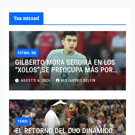
You missed
FÚTBOL MX
GILBERTO MORA SEGUIRÁ EN LOS
“XOLOS”,SE PREOCUPA MÁS POR
JUGAR EN SU EQUIPO.
AGOSTO 6, 2026
ALEJANDRO DELFIN
TENIS
EL RETORNO DEL DÚO DINÁMICO: