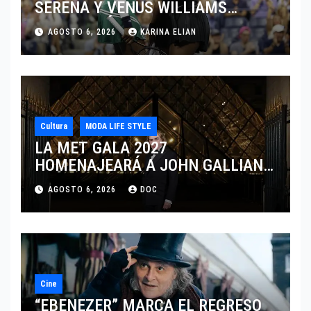
SERENA Y VENUS WILLIAMS
DISPUTARÁN LOS DOBLES EN
AGOSTO 6, 2026
KARINA ELIAN
CINCINNATI 2026
Cultura
MODA LIFE STYLE
LA MET GALA 2027
HOMENAJEARÁ A JOHN GALLIANO
MARCANDO EL REGRESO DEL REY
AGOSTO 6, 2026
DOC
DEL DRAMATISMO
Cine
“EBENEZER” MARCA EL REGRESO