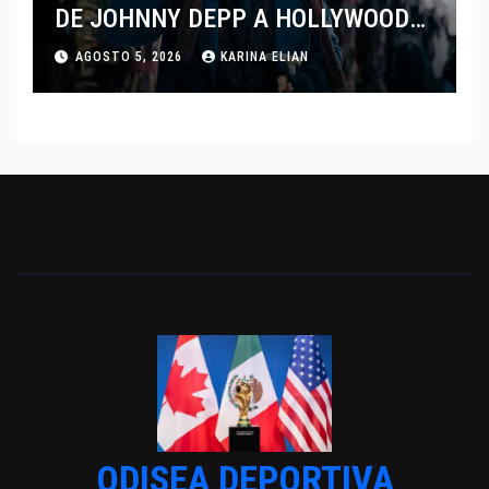
DE JOHNNY DEPP A HOLLYWOOD
TRAS SU PASO POR EL CINE
AGOSTO 5, 2026
KARINA ELIAN
INDEPENDIENTE EUROPEO
ODISEA DEPORTIVA