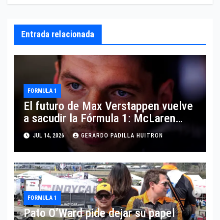
Entrada relacionada
FORMULA 1
El futuro de Max Verstappen vuelve
a sacudir la Fórmula 1: McLaren
aparece como posible destino
JUL 14, 2026
GERARDO PADILLA HUITRON
FORMULA 1
Pato O’Ward pide dejar su papel