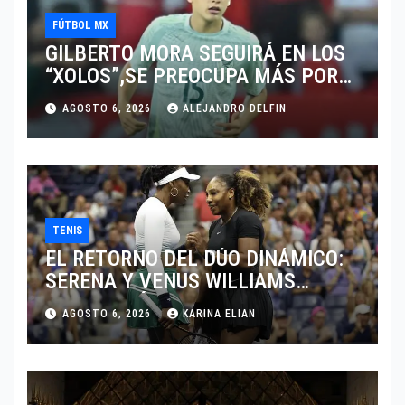
FÚTBOL MX
GILBERTO MORA SEGUIRÁ EN LOS
“XOLOS”,SE PREOCUPA MÁS POR
JUGAR EN SU EQUIPO.
AGOSTO 6, 2026
ALEJANDRO DELFIN
TENIS
EL RETORNO DEL DÚO DINÁMICO:
SERENA Y VENUS WILLIAMS
DISPUTARÁN LOS DOBLES EN
AGOSTO 6, 2026
KARINA ELIAN
CINCINNATI 2026