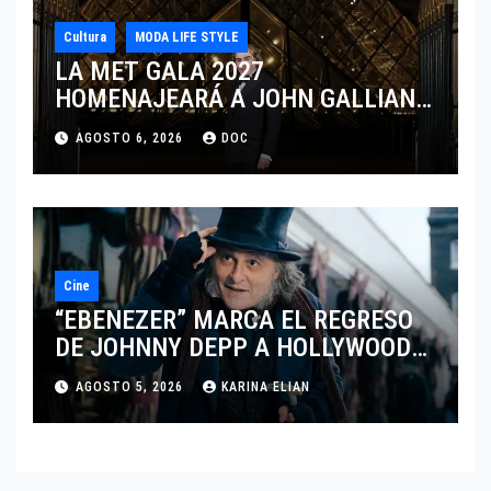
Cultura
MODA LIFE STYLE
LA MET GALA 2027
HOMENAJEARÁ A JOHN GALLIANO
MARCANDO EL REGRESO DEL REY
AGOSTO 6, 2026
DOC
DEL DRAMATISMO
Cine
“EBENEZER” MARCA EL REGRESO
DE JOHNNY DEPP A HOLLYWOOD
TRAS SU PASO POR EL CINE
AGOSTO 5, 2026
KARINA ELIAN
INDEPENDIENTE EUROPEO