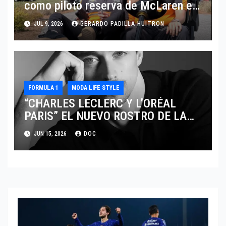
como piloto reserva de McLaren en
Fórmula 1
JUL 9, 2026
GERARDO PADILLA HUITRON
FORMULA 1
MODA LIFE STYLE
“CHARLES LECLERC Y L’ORÉAL
PARIS” EL NUEVO ROSTRO DE LA
EXCELENCIA Y LA MASCULINIDAD
JUN 15, 2026
DOC
MODERNA