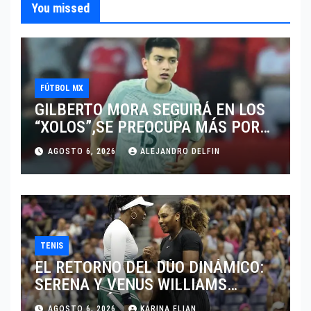
You missed
FÚTBOL MX
GILBERTO MORA SEGUIRÁ EN LOS
“XOLOS”,SE PREOCUPA MÁS POR
JUGAR EN SU EQUIPO.
AGOSTO 6, 2026
ALEJANDRO DELFIN
TENIS
EL RETORNO DEL DÚO DINÁMICO:
SERENA Y VENUS WILLIAMS
DISPUTARÁN LOS DOBLES EN
AGOSTO 6, 2026
KARINA ELIAN