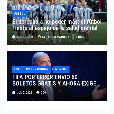
FUTBOL
El derecho a no poder más: el fútbol
frente al espejo de la salud mental
JUL 21, 2026
GERARDO PADILLA HUITRON
FUTBOL INTERNACIONAL
MUNDIAL
FIFA POR ERROR ENVIO 60
BOLETOS GRATIS Y AHORA EXIGE
COBRO.
JUN 7, 2026
DOC