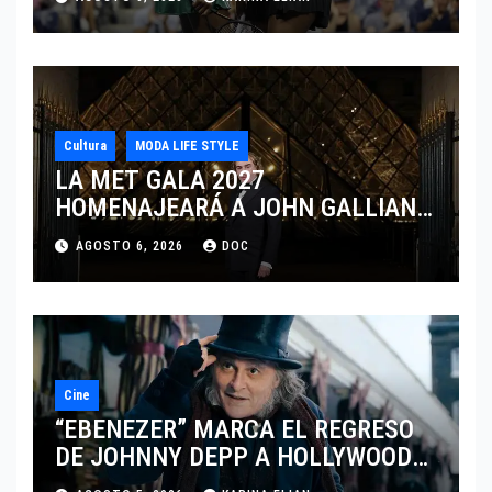
CINCINNATI 2026
Cultura
MODA LIFE STYLE
LA MET GALA 2027
HOMENAJEARÁ A JOHN GALLIANO
MARCANDO EL REGRESO DEL REY
AGOSTO 6, 2026
DOC
DEL DRAMATISMO
Cine
“EBENEZER” MARCA EL REGRESO
DE JOHNNY DEPP A HOLLYWOOD
TRAS SU PASO POR EL CINE