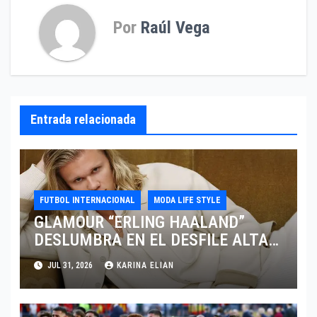
Por
Raúl Vega
Entrada relacionada
FUTBOL INTERNACIONAL
MODA LIFE STYLE
GLAMOUR “ERLING HAALAND”
DESLUMBRA EN EL DESFILE ALTA
SARTORIA DE DOLCE & GABBANA
JUL 31, 2026
KARINA ELIAN
TRAS EL MUNDIAL 2026