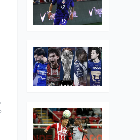
o
an
o