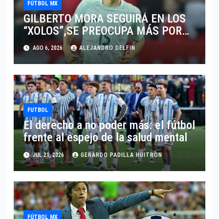
FÚTBOL MX
GILBERTO MORA SEGUIRÁ EN LOS
“XOLOS”,SE PREOCUPA MÁS POR
JUGAR EN SU EQUIPO.
AGO 6, 2026
ALEJANDRO DELFIN
FUTBOL
El derecho a no poder más: el fútbol
frente al espejo de la salud mental
JUL 21, 2026
GERARDO PADILLA HUITRON
FÚTBOL MX