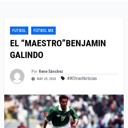
FUTBOL
FÚTBOL MX
EL “MAESTRO”BENJAMIN
GALINDO
Por
Rene Sánchez
##OtrasNoticias
MAY 29, 2020