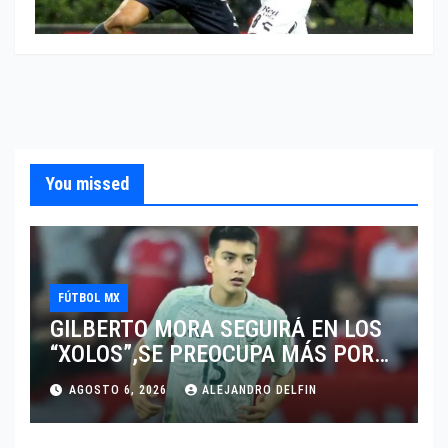
You missed
FÚTBOL MX
GILBERTO MORA SEGUIRÁ EN LOS
“XOLOS”,SE PREOCUPA MÁS POR
JUGAR EN SU EQUIPO.
AGOSTO 6, 2026
ALEJANDRO DELFIN