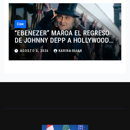
Cine
“EBENEZER” MARCA EL REGRESO
DE JOHNNY DEPP A HOLLYWOOD
TRAS SU PASO POR EL CINE
AGOSTO 5, 2026
KARINA ELIAN
INDEPENDIENTE EUROPEO