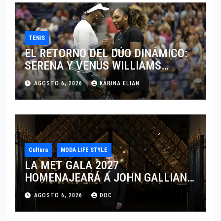
TENIS
EL RETORNO DEL DÚO DINÁMICO:
SERENA Y VENUS WILLIAMS
DISPUTARÁN LOS DOBLES EN
AGOSTO 6, 2026
KARINA ELIAN
CINCINNATI 2026
Cultura
MODA LIFE STYLE
LA MET GALA 2027
HOMENAJEARÁ A JOHN GALLIANO
MARCANDO EL REGRESO DEL REY
AGOSTO 6, 2026
DOC
DEL DRAMATISMO