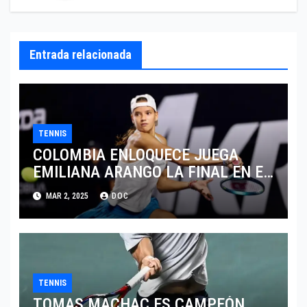
Entrada relacionada
TENNIS
COLOMBIA ENLOQUECE JUEGA
EMILIANA ARANGO LA FINAL EN EL
ABIERTO DE MERIDA
MAR 2, 2025
DOC
TENNIS
TOMAS MACHAC ES CAMPEÓN