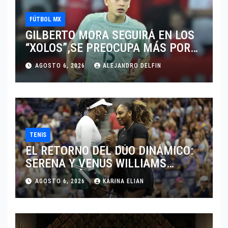
FÚTBOL MX
GILBERTO MORA SEGUIRÁ EN LOS
“XOLOS”,SE PREOCUPA MÁS POR
JUGAR EN SU EQUIPO.
AGOSTO 6, 2026
ALEJANDRO DELFIN
TENIS
EL RETORNO DEL DÚO DINÁMICO:
SERENA Y VENUS WILLIAMS
DISPUTARÁN LOS DOBLES EN
AGOSTO 6, 2026
KARINA ELIAN
CINCINNATI 2026