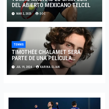
DEL ABIERTO MEXICANO TELCEL
MAR 2, 2025
DOC
TENNIS
TIMOTHÉE CHALAMET SERÁ
PARTE DE UNA PELÍCULA
ADENTRADA EN EL MUNDO DEL
JUL 19, 2024
KARINA ELIAN
PING PONG