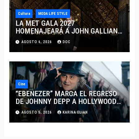
Cultura
MODA LIFE STYLE
LA MET GALA 2027
HOMENAJEARÁ A JOHN GALLIANO
MARCANDO EL REGRESO DEL REY
AGOSTO 6, 2026
DOC
DEL DRAMATISMO
Cine
“EBENEZER” MARCA EL REGRESO
DE JOHNNY DEPP A HOLLYWOOD
TRAS SU PASO POR EL CINE
AGOSTO 5, 2026
KARINA ELIAN
INDEPENDIENTE EUROPEO