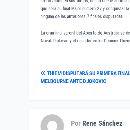
no forzados en sus turnos, con lo que le abrió la
que será su final Major número 27 y conquistar 
ninguna de las anteriores 7 finales disputadas.
La gran final varonil del Abierto de Australia se
Novak Djokovic y el ganador entre Dominic Thie
Navegación
THIEM DISPUTARÁ SU PRIMERA FINAL
MELBOURNE ANTE DJOKOVIC
de
entradas
Por
Rene Sánchez