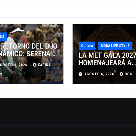
NIS
 RETORNO DEL DÚO
Cultura
MODA LIFE STYLE
NÁMICO: SERENA Y
LA MET GALA 202
NUS WILLIAMS
HOMENAJEARÁ A
GOSTO 6, 2026
KARINA
SPUTARÁN LOS
JOHN GALLIANO
AGOSTO 6, 2026
DOC
BLES EN
AN
MARCANDO EL
NCINNATI 2026
REGRESO DEL REY
DEL DRAMATISMO