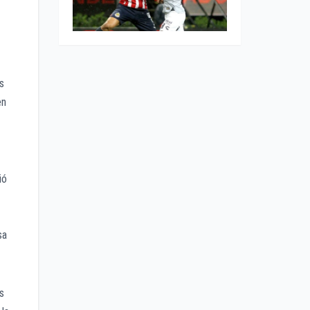
s
en
ió
sa
s