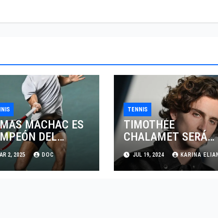
NIS
TENNIS
MAS MACHAC ES
TIMOTHÉE
MPEÓN DEL
CHALAMET SERÁ
IERTO MEXICANO
PARTE DE UNA
R 2, 2025
DOC
JUL 19, 2024
KARINA ELIA
LCEL
PELÍCULA
ADENTRADA EN EL
MUNDO DEL PING
PONG