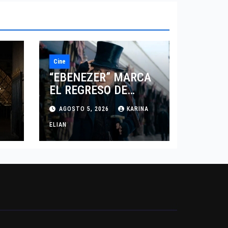
Cine
“EBENEZER” MARCA
EL REGRESO DE
7
JOHNNY DEPP A
AGOSTO 5, 2026
KARINA
HOLLYWOOD TRAS SU
PASO POR EL CINE
ELIAN
INDEPENDIENTE
EUROPEO