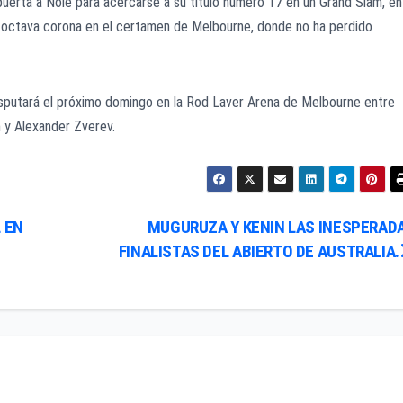
 puerta a Nole para acercarse a su título número 17 en un Grand Slam, en
la octava corona en el certamen de Melbourne, donde no ha perdido
 disputará el próximo domingo en la Rod Laver Arena de Melbourne entre
m y Alexander Zverev.
 EN
MUGURUZA Y KENIN LAS INESPERAD
FINALISTAS DEL ABIERTO DE AUSTRALIA.