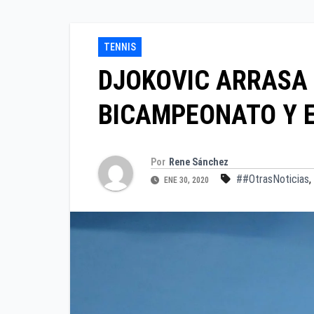
TENNIS
DJOKOVIC ARRASA 
BICAMPEONATO Y E
Por
Rene Sánchez
##OtrasNoticias
,
ENE 30, 2020