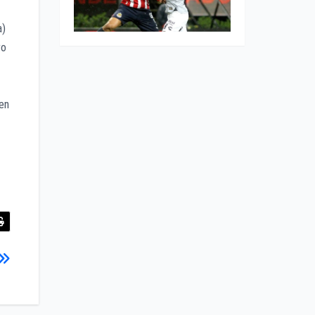
a)
ro
 en