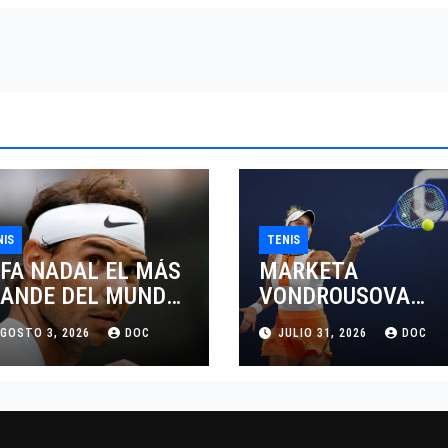
NIS
TENIS
FA NADAL EL MÁS
MARKETA
ANDE DEL MUNDO
VONDROUSOVA
L TENIS
SANCIONADA POR
GOSTO 3, 2026
DOC
JULIO 31, 2026
DOC
CUATRO AÑOS