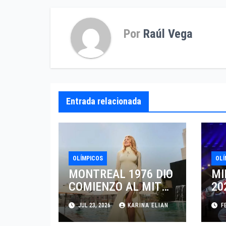
entradas
Por
Raúl Vega
Entrada relacionada
OLÍMPICOS
OLÍ
MONTREAL 1976 DIO
MI
COMIENZO AL MITO
20
DE LA LEGENDARIA
EN
JUL 23, 2026
KARINA ELIAN
FE
NADIA COMANECI
LE
AL