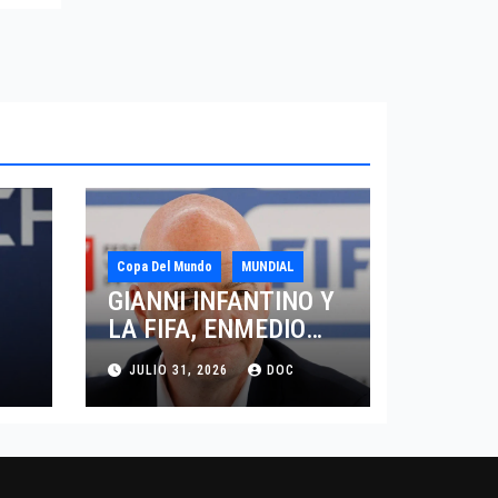
Copa Del Mundo
MUNDIAL
GIANNI INFANTINO Y
LA FIFA, ENMEDIO
DEL HURACAN
JULIO 31, 2026
DOC