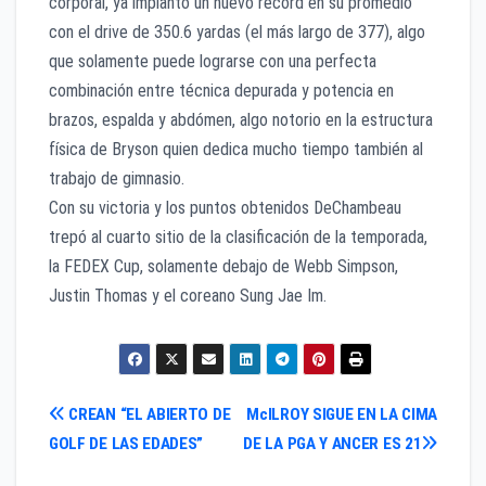
corporal, ya implantó un nuevo récord en su promedio
con el drive de 350.6 yardas (el más largo de 377), algo
que solamente puede lograrse con una perfecta
combinación entre técnica depurada y potencia en
brazos, espalda y abdómen, algo notorio en la estructura
física de Bryson quien dedica mucho tiempo también al
trabajo de gimnasio.
Con su victoria y los puntos obtenidos DeChambeau
trepó al cuarto sitio de la clasificación de la temporada,
la FEDEX Cup, solamente debajo de Webb Simpson,
Justin Thomas y el coreano Sung Jae Im.
Navegación
CREAN “EL ABIERTO DE
McILROY SIGUE EN LA CIMA
GOLF DE LAS EDADES”
DE LA PGA Y ANCER ES 21
de