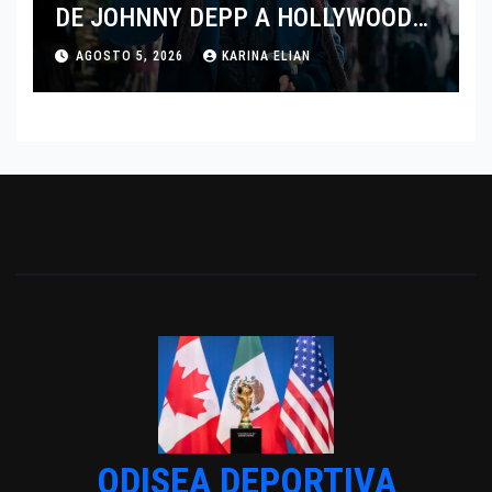
DE JOHNNY DEPP A HOLLYWOOD
TRAS SU PASO POR EL CINE
AGOSTO 5, 2026
KARINA ELIAN
INDEPENDIENTE EUROPEO
ODISEA DEPORTIVA