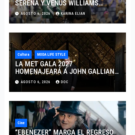
SERENA Y VENUS WILLIAMS
DISPUTARÁN LOS DOBLES EN
AGOSTO 6, 2026
KARINA ELIAN
CINCINNATI 2026
Cultura
MODA LIFE STYLE
LA MET GALA 2027
HOMENAJEARÁ A JOHN GALLIANO
MARCANDO EL REGRESO DEL REY
AGOSTO 6, 2026
DOC
DEL DRAMATISMO
Cine
“EBENEZER” MARCA EL REGRESO