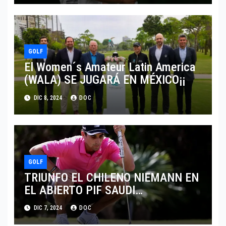
GOLF
El Women´s Amateur Latin America
(WALA) SE JUGARÁ EN MÉXICO¡¡
DIC 8, 2024
DOC
GOLF
TRIUNFO EL CHILENO NIEMANN EN
EL ABIERTO PIF SAUDI
INTERNATIONAL
DIC 7, 2024
DOC