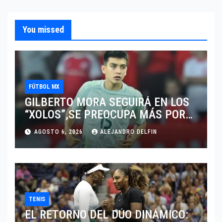
You missed
FÚTBOL MX
GILBERTO MORA SEGUIRÁ EN LOS
“XOLOS”,SE PREOCUPA MÁS POR
JUGAR EN SU EQUIPO.
AGOSTO 6, 2026
ALEJANDRO DELFIN
TENIS
EL RETORNO DEL DÚO DINÁMICO: