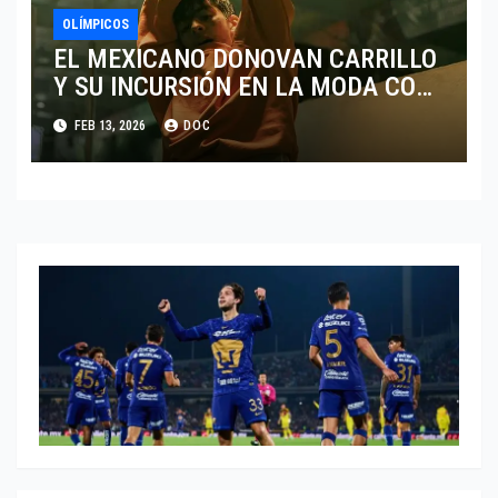
OLÍMPICOS
EL MEXICANO DONOVAN CARRILLO
Y SU INCURSIÓN EN LA MODA CON
CALVIN KLEIN
FEB 13, 2026
DOC