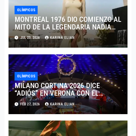
OLÍMPICOS
MONTREAL 1976 DIO COMIENZO AL
MITO DE LA LEGENDARIA NADIA
COMANECI
JUL 23, 2026
KARINA ELIAN
OLÍMPICOS
MILANO CORTINA 2026 DICE
“ADIÓS” EN VERONA CON EL
LEGADO DE LA MODA ALPINA
FEB 27, 2026
KARINA ELIAN