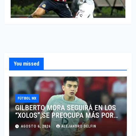
You missed
FÚTBOL MX
GILBERTO MORA SEGUIRÁ EN LOS
“XOLOS”,SE PREOCUPA MÁS POR
JUGAR EN SU EQUIPO.
AGOSTO 6, 2026
ALEJANDRO DELFIN