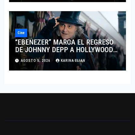
Cine
“EBENEZER” MARCA EL REGRESO
DE JOHNNY DEPP A HOLLYWOOD
TRAS SU PASO POR EL CINE
AGOSTO 5, 2026
KARINA ELIAN
INDEPENDIENTE EUROPEO