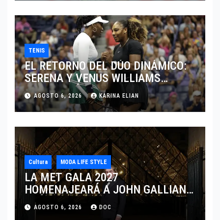
TENIS
EL RETORNO DEL DÚO DINÁMICO:
SERENA Y VENUS WILLIAMS
DISPUTARÁN LOS DOBLES EN
AGOSTO 6, 2026
KARINA ELIAN
CINCINNATI 2026
Cultura
MODA LIFE STYLE
LA MET GALA 2027
HOMENAJEARÁ A JOHN GALLIANO
MARCANDO EL REGRESO DEL REY
AGOSTO 6, 2026
DOC
DEL DRAMATISMO