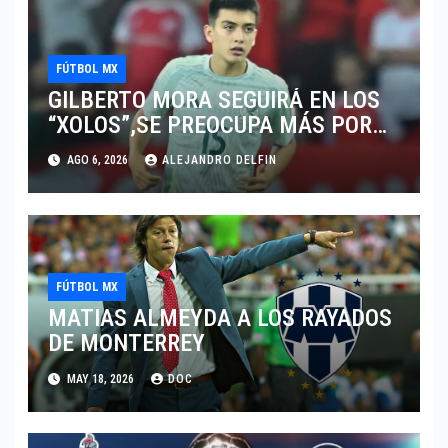
FÚTBOL MX
GILBERTO MORA SEGUIRÁ EN LOS
“XOLOS”,SE PREOCUPA MÁS POR
JUGAR EN SU EQUIPO.
AGO 6, 2026
ALEJANDRO DELFIN
FÚTBOL MX
MATIAS ALMEYDA A LOS RAYADOS
DE MONTERREY
MAY 18, 2026
DOC