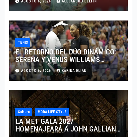
AGOSTO 6, 2026
ALEJANDRO DELFIN
TENIS
EL RETORNO DEL DÚO DINÁMICO:
SERENA Y VENUS WILLIAMS
DISPUTARÁN LOS DOBLES EN
AGOSTO 6, 2026
KARINA ELIAN
CINCINNATI 2026
Cultura
MODA LIFE STYLE
LA MET GALA 2027
HOMENAJEARÁ A JOHN GALLIANO
MARCANDO EL REGRESO DEL REY