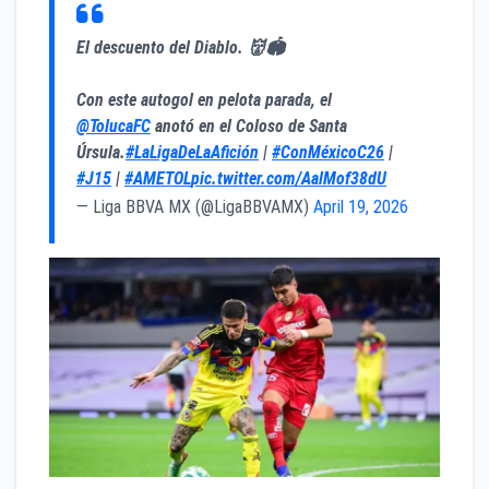
El descuento del Diablo. 👹🏟️
Con este autogol en pelota parada, el
@TolucaFC
anotó en el Coloso de Santa
Úrsula.
#LaLigaDeLaAfición
|
#ConMéxicoC26
|
#J15
|
#AMETOL
pic.twitter.com/AalMof38dU
— Liga BBVA MX (@LigaBBVAMX)
April 19, 2026