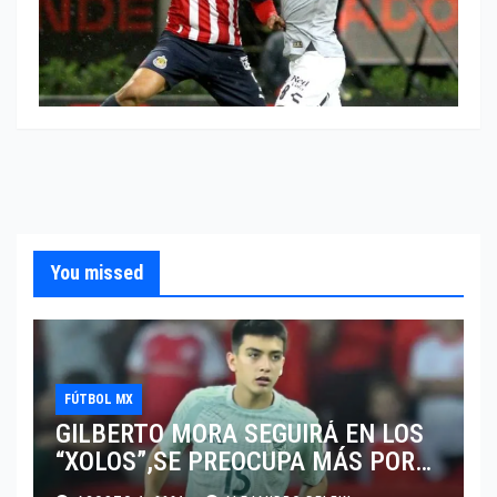
You missed
FÚTBOL MX
GILBERTO MORA SEGUIRÁ EN LOS
“XOLOS”,SE PREOCUPA MÁS POR
JUGAR EN SU EQUIPO.