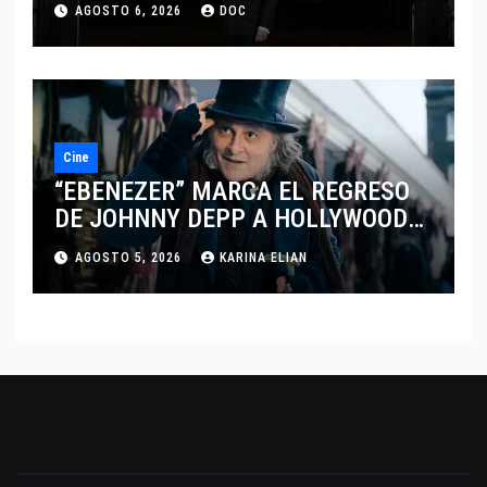
AGOSTO 6, 2026
DOC
DEL DRAMATISMO
Cine
“EBENEZER” MARCA EL REGRESO
DE JOHNNY DEPP A HOLLYWOOD
TRAS SU PASO POR EL CINE
AGOSTO 5, 2026
KARINA ELIAN
INDEPENDIENTE EUROPEO