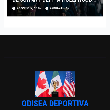
TRAS SU PASO POR EL CINE
AGOSTO 5, 2026
KARINA ELIAN
INDEPENDIENTE EUROPEO
ODISEA DEPORTIVA