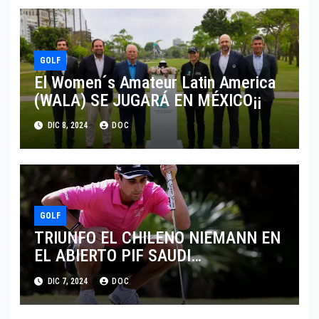
GOLF
El Women´s Amateur Latin America
(WALA) SE JUGARÁ EN MÉXICO¡¡
DIC 8, 2024
DOC
GOLF
TRIUNFO EL CHILENO NIEMANN EN
EL ABIERTO PIF SAUDI
INTERNATIONAL
DIC 7, 2024
DOC