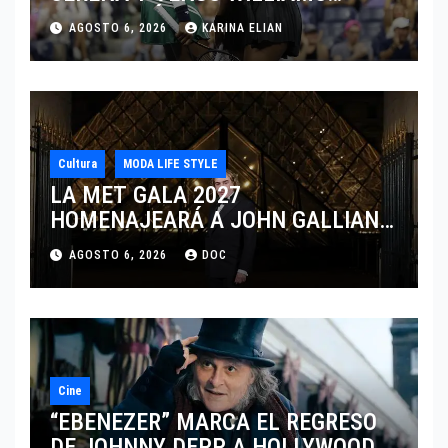
DISPUTARÁN LOS DOBLES EN
AGOSTO 6, 2026
KARINA ELIAN
CINCINNATI 2026
Cultura
MODA LIFE STYLE
LA MET GALA 2027
HOMENAJEARÁ A JOHN GALLIANO
MARCANDO EL REGRESO DEL REY
AGOSTO 6, 2026
DOC
DEL DRAMATISMO
Cine
“EBENEZER” MARCA EL REGRESO
DE JOHNNY DEPP A HOLLYWOOD