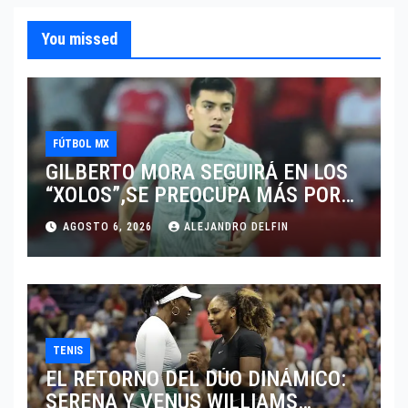
You missed
FÚTBOL MX
GILBERTO MORA SEGUIRÁ EN LOS
“XOLOS”,SE PREOCUPA MÁS POR
JUGAR EN SU EQUIPO.
AGOSTO 6, 2026
ALEJANDRO DELFIN
TENIS
EL RETORNO DEL DÚO DINÁMICO:
SERENA Y VENUS WILLIAMS